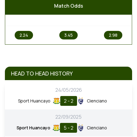
Match Odds
1
X
2
2.24
3.45
2.98
HEAD TO HEAD HISTORY
24/05/2026
2 - 2
Sport Huancayo
Cienciano
22/09/2025
5 - 2
Sport Huancayo
Cienciano