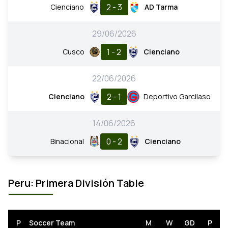
2 - 3
Cienciano
AD Tarma
29/06/2026
1 - 2
Cusco
Cienciano
22/06/2026
2 - 1
Cienciano
Deportivo Garcilaso
14/06/2026
0 - 2
Binacional
Cienciano
Peru: Primera División Table
P
Soccer Team
M
W
GD
P