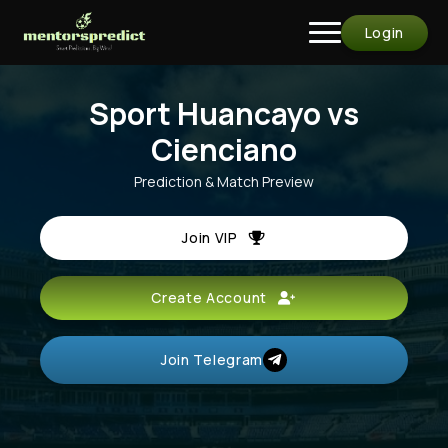
Login
Sport Huancayo vs
Cienciano
Prediction & Match Preview
Join VIP
Create Account
Join Telegram