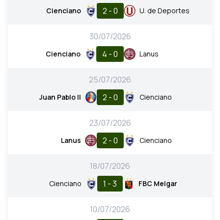
2 - 0
Cienciano
U. de Deportes
30/07/2026
4 - 0
Cienciano
Lanus
25/07/2026
2 - 0
Juan Pablo II
Cienciano
23/07/2026
2 - 0
Lanus
Cienciano
18/07/2026
1 - 3
Cienciano
FBC Melgar
10/07/2026