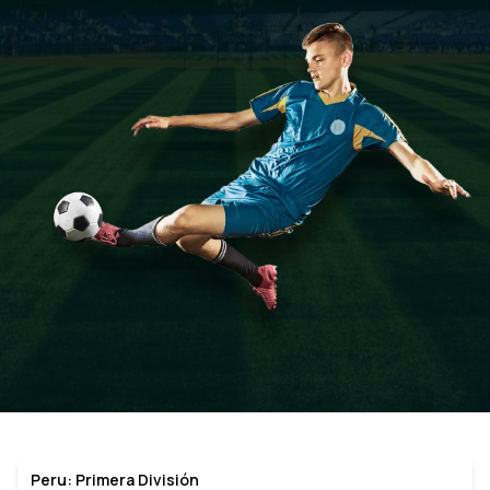
Peru: Primera División