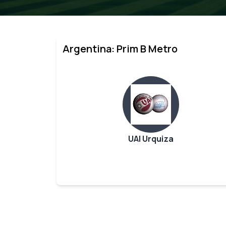
Argentina: Prim B Metro
UAI Urquiza