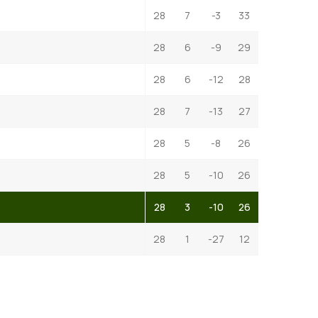
28
7
-3
33
28
6
-9
29
28
6
-12
28
28
7
-13
27
28
5
-8
26
28
5
-10
26
28
3
-10
26
28
1
-27
12