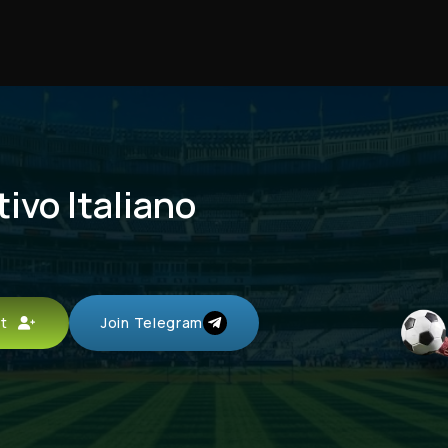
ivo Italiano
unt
Join Telegram