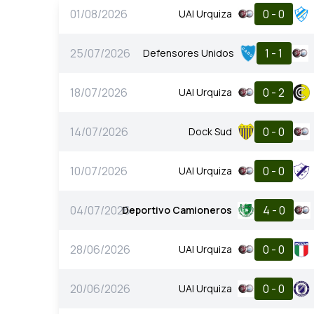
01/08/2026
0 - 0
UAI Urquiza
25/07/2026
1 - 1
Defensores Unidos
18/07/2026
0 - 2
UAI Urquiza
14/07/2026
0 - 0
Dock Sud
10/07/2026
0 - 0
UAI Urquiza
04/07/2026
4 - 0
Deportivo Camioneros
28/06/2026
0 - 0
UAI Urquiza
20/06/2026
0 - 0
UAI Urquiza