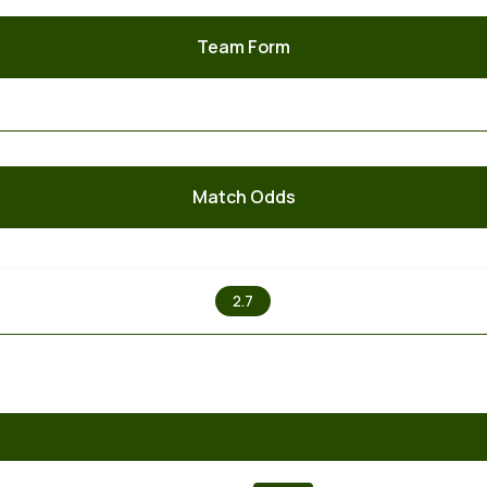
Team Form
Match Odds
X
2.7