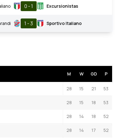
0 - 1
aliano
Excursionistas
1 - 3
arandi
Sportivo Italiano
M
W
GD
P
28
15
21
53
28
15
18
53
28
14
18
52
28
14
17
52