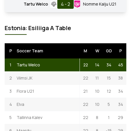
4 - 2
Tartu Welco
Nomme Kalju U21
Estonia: Esiliiga A Table
P
Soccer Team
M
W
GD
P
1
Tartu Welco
22
14
34
45
2
Viimsi JK
22
11
15
38
3
Flora U21
21
10
12
34
4
Elva
22
10
5
34
5
Tallinna Kalev
22
8
1
29
6
Maardu
22
8
-15
29