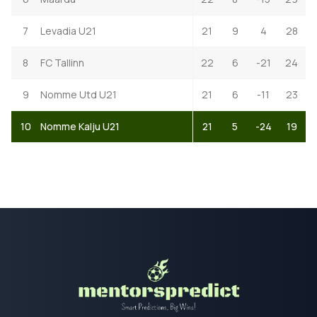
7
Levadia U21
21
9
4
28
8
FC Tallinn
22
6
-21
24
9
Nomme Utd U21
21
6
-11
23
10
Nomme Kalju U21
21
5
-24
19