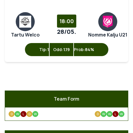
18:00
28/05.
Tartu Welco
Nomme Kalju U21
Tip:
1
Odd:
1.19
Prob:
84%
Team Form
D
W
L
D
W
D
W
W
L
W