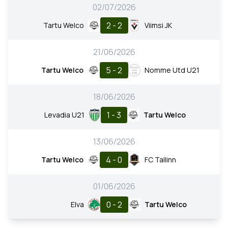
02/07/2026
2 - 2
Tartu Welco
Viimsi JK
21/06/2026
5 - 2
Tartu Welco
Nomme Utd U21
18/06/2026
1 - 3
Levadia U21
Tartu Welco
13/06/2026
4 - 0
Tartu Welco
FC Tallinn
01/06/2026
0 - 2
Elva
Tartu Welco