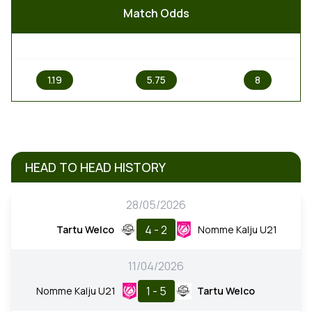
Match Odds
1
X
2
1.19
5.75
8
HEAD TO HEAD HISTORY
28/05/2026
4 - 2
Tartu Welco
Nomme Kalju U21
11/04/2026
1 - 5
Nomme Kalju U21
Tartu Welco