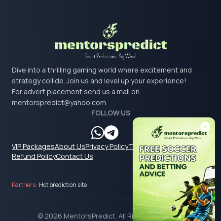
Dive into a thrilling gaming world where excitement and
strategy collide. Join us and level up your experience!
For advert placement send us a mail on
mentorspredict@yahoo.com
FOLLOW US
VIP Packages
About Us
Privacy Policy
Terms & Conditions
Refund Policy
Contact Us
Partners:
Hot prediction site
© 2026 MentorsPredict. All Rights Reserved.