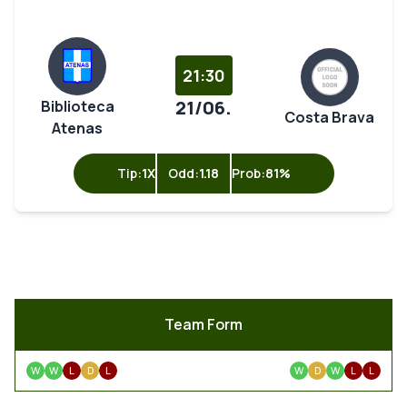
21:30
21/06.
Biblioteca
Costa Brava
Atenas
Tip:
1X
Odd:
1.18
Prob:
81%
Team Form
W
W
L
D
L
W
D
W
L
L