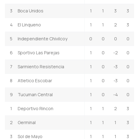
3
Boca Unidos
1
1
3
3
4
El Linqueno
1
1
2
3
5
Independiente Chivilcoy
0
0
0
0
6
Sportivo Las Parejas
1
0
-2
0
7
Sarmiento Resistencia
1
0
-3
0
8
Atletico Escobar
1
0
-3
0
9
Tucuman Central
1
0
-4
0
1
Deportivo Rincon
1
1
2
3
2
Germinal
1
1
1
3
3
Sol de Mayo
1
1
1
3