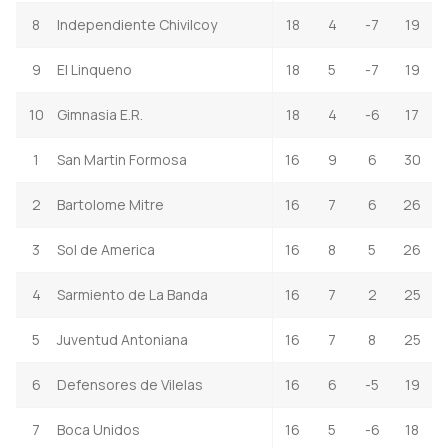
8
Independiente Chivilcoy
18
4
-7
19
9
El Linqueno
18
5
-7
19
10
Gimnasia E.R.
18
4
-6
17
1
San Martin Formosa
16
9
6
30
2
Bartolome Mitre
16
7
6
26
3
Sol de America
16
8
5
26
4
Sarmiento de La Banda
16
7
2
25
5
Juventud Antoniana
16
7
8
25
6
Defensores de Vilelas
16
6
-5
19
7
Boca Unidos
16
5
-6
18