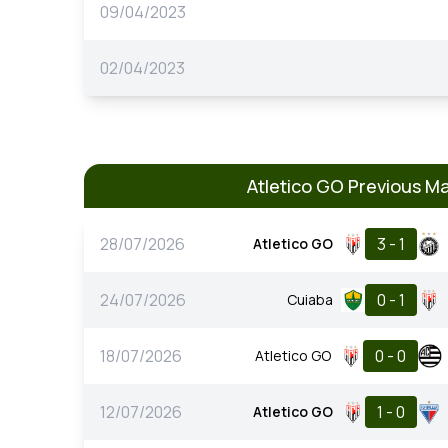
09/04/2023
02/04/2023
Atletico GO Previous M
28/07/2026
3 - 1
Atletico GO
24/07/2026
0 - 1
Cuiaba
18/07/2026
0 - 0
Atletico GO
12/07/2026
1 - 0
Atletico GO