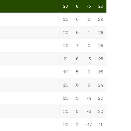
20
8
-5
29
20
6
6
29
20
6
1
28
20
7
0
25
21
6
-3
25
20
5
0
25
20
6
3
24
20
5
-4
20
20
5
-6
20
20
2
-17
11