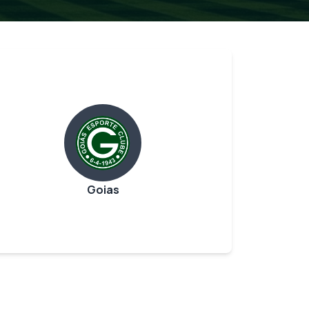
Goias