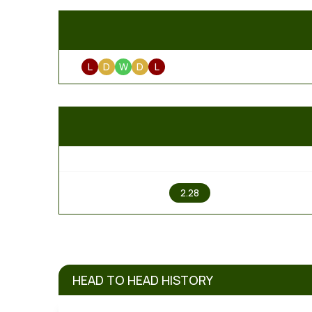
L
D
W
D
L
1
2.28
HEAD TO HEAD HISTORY