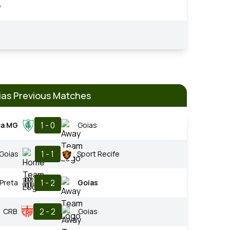
e
ias Previous Matches
1 - 0
ca MG
Goias
1 - 1
Goias
Sport Recife
1 - 2
Preta
Goias
2 - 2
CRB
Goias