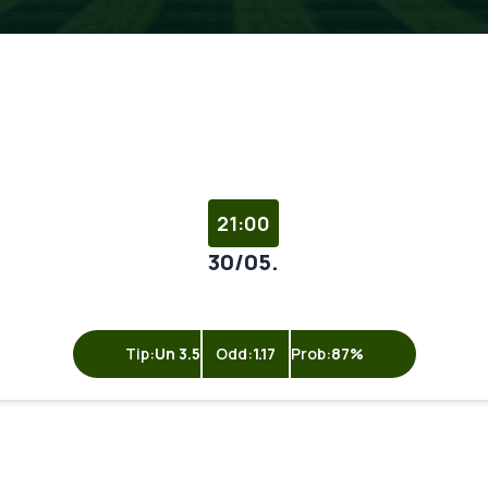
21:00
30/05.
Tip:
Un 3.5
Odd:
1.17
Prob:
87%