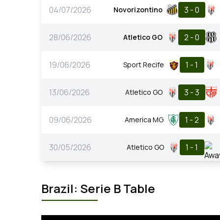
04/07/2026
3 - 0
Novorizontino
28/06/2026
2 - 0
Atletico GO
19/06/2026
1 - 1
Sport Recife
13/06/2026
3 - 3
Atletico GO
09/06/2026
1 - 2
America MG
30/05/2026
1 - 1
Atletico GO
Brazil: Serie B Table