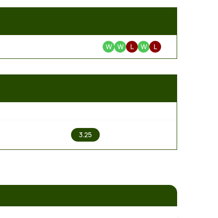
W
W
L
W
L
2
3.25