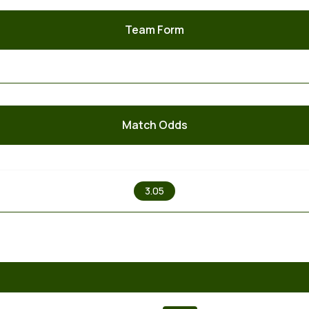
Team Form
Match Odds
X
3.05