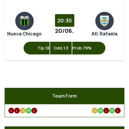
20:30
20/06.
Nueva Chicago
Atl. Rafaela
Tip:
1X
Odd:
1.3
Prob:
79%
Team Form
L
L
D
W
L
D
W
L
W
L