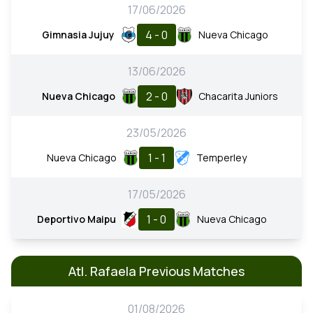
17/06/2026
4 - 0
Gimnasia Jujuy
Nueva Chicago
13/06/2026
2 - 0
Nueva Chicago
Chacarita Juniors
23/05/2026
1 - 1
Nueva Chicago
Temperley
17/05/2026
1 - 0
Deportivo Maipu
Nueva Chicago
Atl. Rafaela Previous Matches
01/08/2026