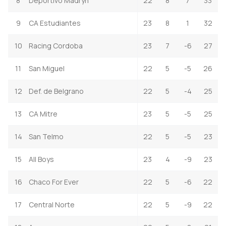
8
Deportivo Madryn
22
8
7
33
9
CA Estudiantes
23
8
1
32
10
Racing Cordoba
23
7
-6
27
11
San Miguel
22
5
-5
26
12
Def. de Belgrano
22
5
-4
25
13
CA Mitre
23
5
-5
25
14
San Telmo
22
5
-5
23
15
All Boys
23
4
-9
23
16
Chaco For Ever
22
5
-6
22
17
Central Norte
22
5
-9
22