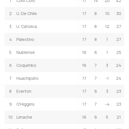
1
Colo Colo
17
14
20
42
2
U. De Chile
17
8
10
30
3
U. Catolica
17
8
12
27
4
Palestino
17
8
1
27
5
Nublense
16
6
1
25
6
Coquimbo
16
7
3
24
7
Huachipato
17
7
-1
24
8
Everton
17
6
3
23
9
O'Higgins
17
7
-4
23
10
Limache
16
6
5
21