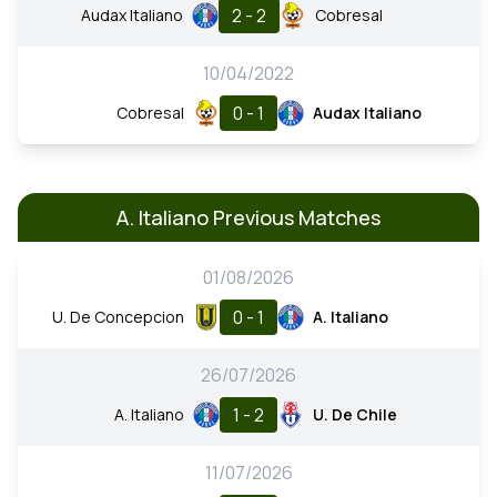
2 - 2
Audax Italiano
Cobresal
10/04/2022
0 - 1
Cobresal
Audax Italiano
A. Italiano Previous Matches
01/08/2026
0 - 1
U. De Concepcion
A. Italiano
26/07/2026
1 - 2
A. Italiano
U. De Chile
11/07/2026