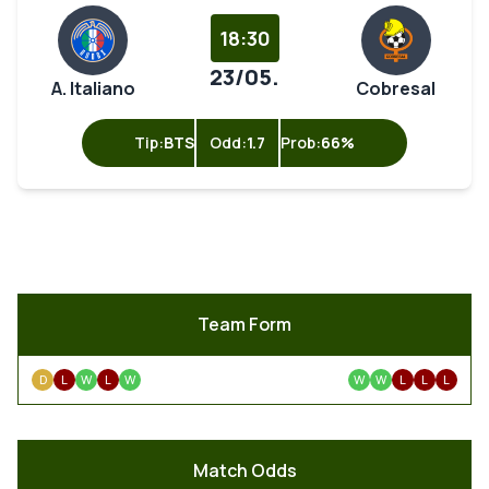
18:30
23/05.
A. Italiano
Cobresal
Tip:
BTS
Odd:
1.7
Prob:
66%
Team Form
D
L
W
L
W
W
W
L
L
L
Match Odds