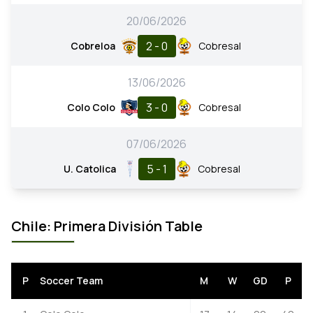
20/06/2026
2 - 0
Cobreloa
Cobresal
13/06/2026
3 - 0
Colo Colo
Cobresal
07/06/2026
5 - 1
U. Catolica
Cobresal
Chile: Primera División Table
P
Soccer Team
M
W
GD
P