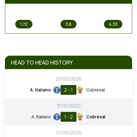
1
X
2
1.72
3.6
4.33
HEAD TO HEAD HISTORY
23/05/2026
2 - 1
A. Italiano
Cobresal
31/10/2025
1 - 2
A. Italiano
Cobresal
17/05/2025