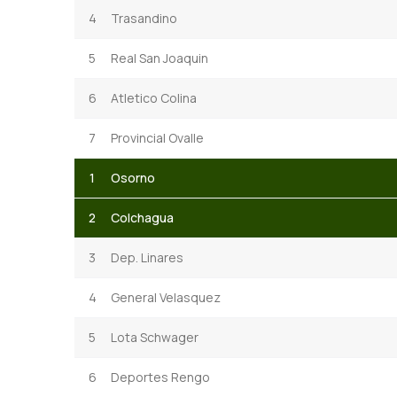
4
Trasandino
5
Real San Joaquin
6
Atletico Colina
7
Provincial Ovalle
1
Osorno
2
Colchagua
3
Dep. Linares
4
General Velasquez
5
Lota Schwager
6
Deportes Rengo