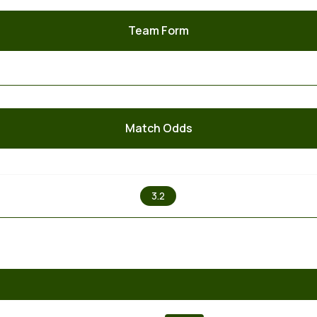
Team Form
Match Odds
X
3.2