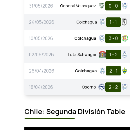
31/05/2026
0 - 0
General Velasquez
24/05/2026
1 - 1
Colchagua
10/05/2026
3 - 0
Colchagua
02/05/2026
1 - 2
Lota Schwager
26/04/2026
2 - 1
Colchagua
18/04/2026
2 - 2
Osorno
Chile: Segunda División Table