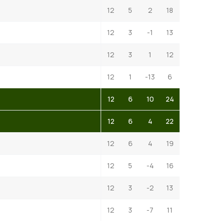
12
5
2
18
12
3
-1
13
12
3
1
12
12
1
-13
6
12
6
10
24
12
6
4
22
12
6
4
19
12
5
-4
16
12
3
-2
13
12
3
-7
11