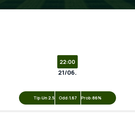
22:00
21/06.
Tip:
Un 2.5
Odd:
1.67
Prob:
86%