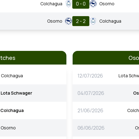
0 - 0
Colchagua
Osorno
2 - 2
Osorno
Colchagua
atches
Oso
12/07/2026
Colchagua
Lota Sch
04/07/2026
Lota Schwager
Os
21/06/2026
Colchagua
Colc
06/06/2026
Osorno
O