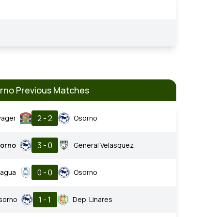
rno Previous Matches
2 - 2
wager
Osorno
3 - 0
orno
General Velasquez
0 - 0
hagua
Osorno
1 - 1
sorno
Dep. Linares