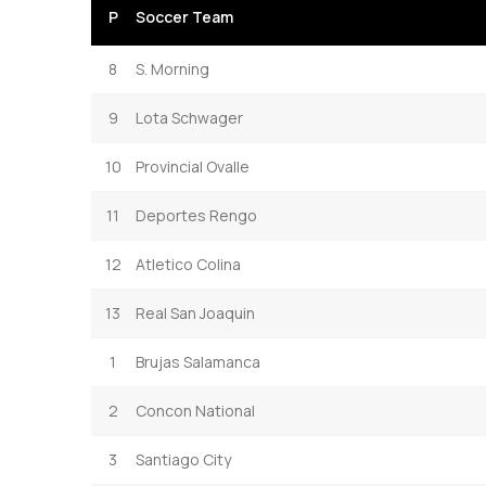
P
Soccer Team
8
S. Morning
9
Lota Schwager
10
Provincial Ovalle
11
Deportes Rengo
12
Atletico Colina
13
Real San Joaquin
1
Brujas Salamanca
2
Concon National
3
Santiago City