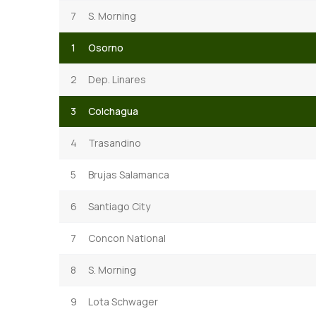
7
S. Morning
1
Osorno
2
Dep. Linares
3
Colchagua
4
Trasandino
5
Brujas Salamanca
6
Santiago City
7
Concon National
8
S. Morning
9
Lota Schwager