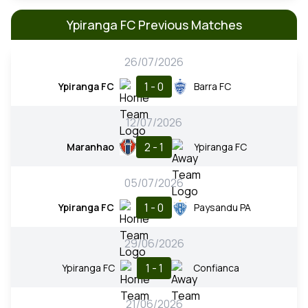
Ypiranga FC Previous Matches
26/07/2026
1 - 0
Ypiranga FC
Barra FC
12/07/2026
2 - 1
Maranhao
Ypiranga FC
05/07/2026
1 - 0
Ypiranga FC
Paysandu PA
29/06/2026
1 - 1
Ypiranga FC
Confianca
21/06/2026