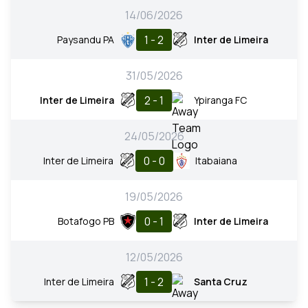
14/06/2026
1 - 2
Paysandu PA
Inter de Limeira
31/05/2026
2 - 1
Inter de Limeira
Ypiranga FC
24/05/2026
0 - 0
Inter de Limeira
Itabaiana
19/05/2026
0 - 1
Botafogo PB
Inter de Limeira
12/05/2026
1 - 2
Inter de Limeira
Santa Cruz