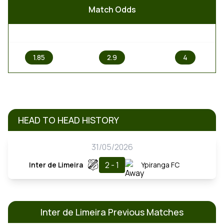
Match Odds
1
X
2
1.85
2.9
4
HEAD TO HEAD HISTORY
31/05/2026
2 - 1
Inter de Limeira
Ypiranga FC
Inter de Limeira Previous Matches