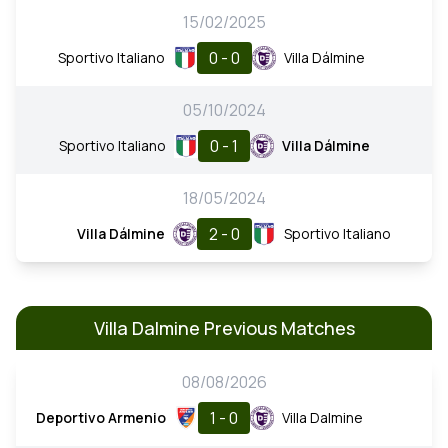
15/02/2025
0 - 0
Sportivo Italiano
Villa Dálmine
05/10/2024
0 - 1
Sportivo Italiano
Villa Dálmine
18/05/2024
2 - 0
Villa Dálmine
Sportivo Italiano
Villa Dalmine Previous Matches
08/08/2026
1 - 0
Deportivo Armenio
Villa Dalmine