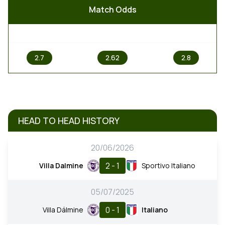
Match Odds
1
X
2
2.7
2.62
2.8
HEAD TO HEAD HISTORY
20/06/2026
2 - 1
Villa Dalmine
Sportivo Italiano
05/07/2025
0 - 1
Villa Dálmine
Italiano