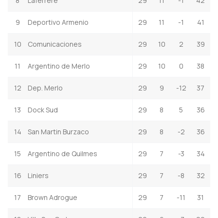
8
Laferrere
29
11
-1
42
9
Deportivo Armenio
29
11
-1
41
10
Comunicaciones
29
10
2
39
11
Argentino de Merlo
29
10
0
38
12
Dep. Merlo
29
9
-12
37
13
Dock Sud
29
8
5
36
14
San Martin Burzaco
29
8
-2
36
15
Argentino de Quilmes
29
7
-3
34
16
Liniers
29
7
-8
32
17
Brown Adrogue
29
7
-11
31