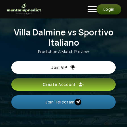
Login
Villa Dalmine vs Sportivo
Italiano
Prediction & Match Preview
Join VIP
Create Account
Join Telegram