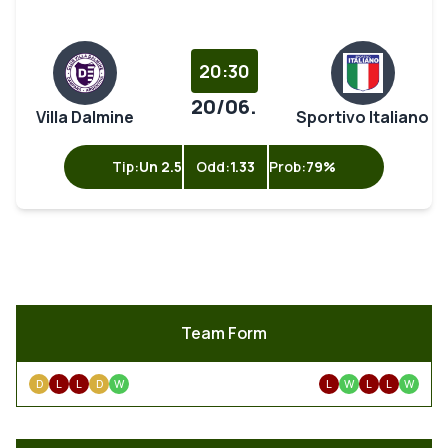
20:30
20/06.
Villa Dalmine
Sportivo Italiano
Tip:
Un 2.5
Odd:
1.33
Prob:
79%
Team Form
D
L
L
D
W
L
W
L
L
W