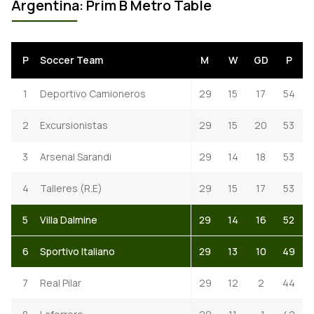
Argentina: Prim B Metro Table
P
Soccer Team
M
W
GD
P
1
Deportivo Camioneros
29
15
17
54
2
Excursionistas
29
15
20
53
3
Arsenal Sarandi
29
14
18
53
4
Talleres (R.E)
29
15
17
53
5
Villa Dalmine
29
14
16
52
6
Sportivo Italiano
29
13
10
49
7
Real Pilar
29
12
2
44