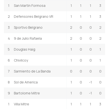
1
San Martin Formosa
1
1
1
3
2
Defensores Belgrano VR
1
1
1
3
3
Sportivo Belgrano
2
0
0
2
4
9 de Julio Rafaela
2
0
0
2
5
Douglas Haig
1
0
0
1
6
Chivilcoy
1
0
0
1
7
Sarmiento de La Banda
0
0
0
0
8
Sol de America
1
0
-1
0
9
Bartolome Mitre
1
0
-1
0
1
Villa Mitre
1
1
1
3