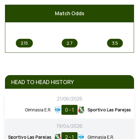
Match Odds
1
X
2
2.15
2.7
3.5
HEAD TO HEAD HISTORY
21/06/2026
0 - 1
Gimnasia E.R.
Sportivo Las Parejas
19/04/2026
2 - 1
Sportivo Las Parejas
Gimnasia E.R.