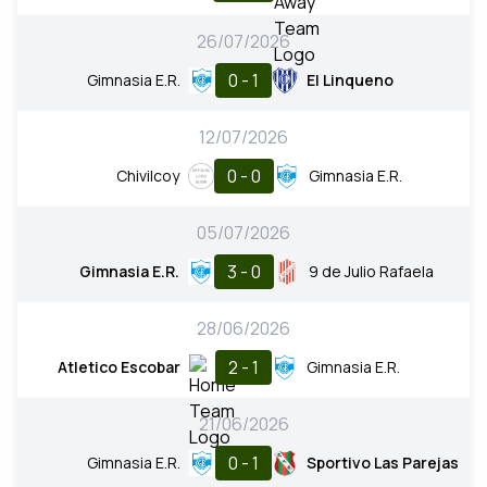
26/07/2026
0 - 1
Gimnasia E.R.
El Linqueno
12/07/2026
0 - 0
Chivilcoy
Gimnasia E.R.
05/07/2026
3 - 0
Gimnasia E.R.
9 de Julio Rafaela
28/06/2026
2 - 1
Atletico Escobar
Gimnasia E.R.
21/06/2026
0 - 1
Gimnasia E.R.
Sportivo Las Parejas