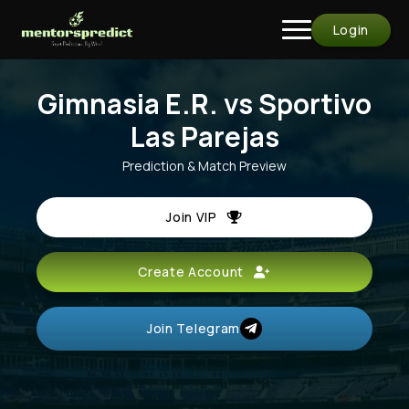
Login
Gimnasia E.R. vs Sportivo
Las Parejas
Prediction & Match Preview
Join VIP
Create Account
Join Telegram