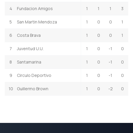
4
Fundacion Amigos
1
1
1
3
5
San Martin Mendoza
1
0
0
1
6
Costa Brava
1
0
0
1
7
Juventud U.U.
1
0
-1
0
8
Santamarina
1
0
-1
0
9
Circulo Deportivo
1
0
-1
0
10
Guillermo Brown
1
0
-2
0