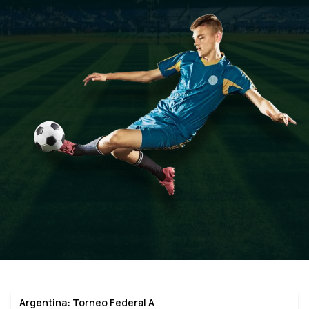
Argentina: Torneo Federal A