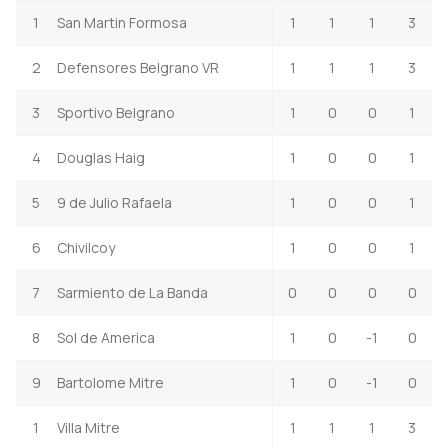
1
San Martin Formosa
1
1
1
3
2
Defensores Belgrano VR
1
1
1
3
3
Sportivo Belgrano
1
0
0
1
4
Douglas Haig
1
0
0
1
5
9 de Julio Rafaela
1
0
0
1
6
Chivilcoy
1
0
0
1
7
Sarmiento de La Banda
0
0
0
0
8
Sol de America
1
0
-1
0
9
Bartolome Mitre
1
0
-1
0
1
Villa Mitre
1
1
1
3