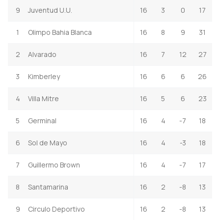
9
Juventud U.U.
16
3
0
17
1
Olimpo Bahia Blanca
16
8
9
31
2
Alvarado
16
7
12
27
3
Kimberley
16
6
6
26
4
Villa Mitre
16
5
6
23
5
Germinal
16
4
-7
18
6
Sol de Mayo
16
4
-3
18
7
Guillermo Brown
16
4
-7
17
8
Santamarina
16
2
-8
13
9
Circulo Deportivo
16
2
-8
13