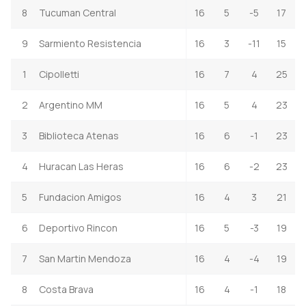
8
Tucuman Central
16
5
-5
17
9
Sarmiento Resistencia
16
3
-11
15
1
Cipolletti
16
7
4
25
2
Argentino MM
16
5
4
23
3
Biblioteca Atenas
16
6
-1
23
4
Huracan Las Heras
16
6
-2
23
5
Fundacion Amigos
16
4
3
21
6
Deportivo Rincon
16
5
-3
19
7
San Martin Mendoza
16
4
-4
19
8
Costa Brava
16
4
-1
18