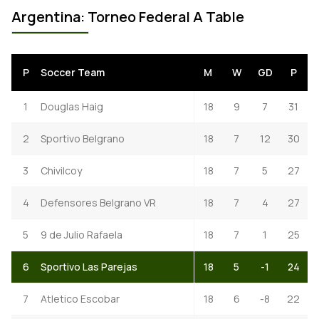
Argentina: Torneo Federal A Table
P
Soccer Team
M
W
GD
P
1
Douglas Haig
18
9
7
31
2
Sportivo Belgrano
18
7
12
30
3
Chivilcoy
18
7
5
27
4
Defensores Belgrano VR
18
7
4
27
5
9 de Julio Rafaela
18
7
1
25
6
Sportivo Las Parejas
18
5
-1
24
7
Atletico Escobar
18
6
-8
22