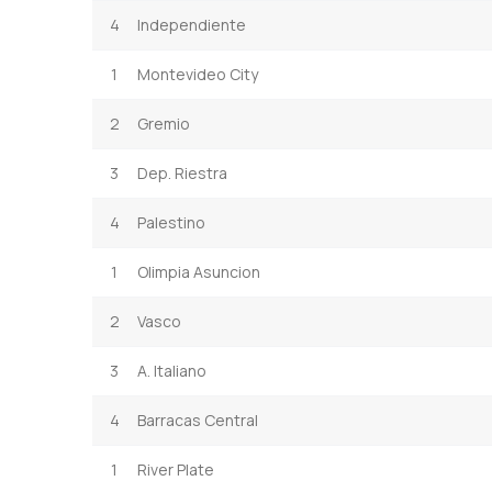
4
Independiente
1
Montevideo City
2
Gremio
3
Dep. Riestra
4
Palestino
1
Olimpia Asuncion
2
Vasco
3
A. Italiano
4
Barracas Central
1
River Plate