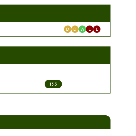
D
D
W
L
L
2
13.5