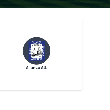
Alianza Atl.