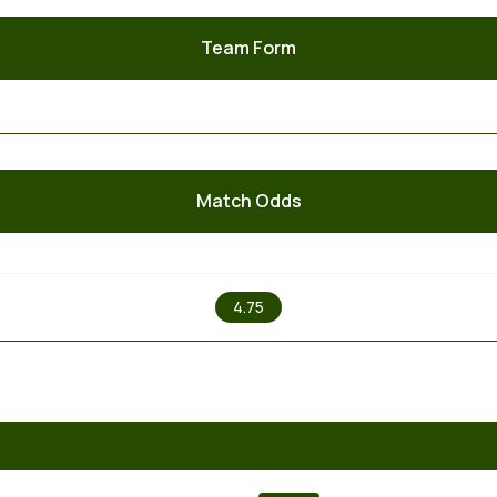
Team Form
Match Odds
X
4.75