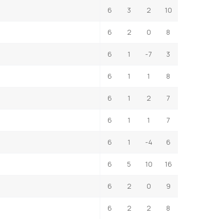
6
3
2
10
6
2
0
8
6
1
-7
3
6
1
1
8
6
1
2
7
6
1
1
7
6
1
-4
6
6
5
10
16
6
2
0
9
6
2
2
8