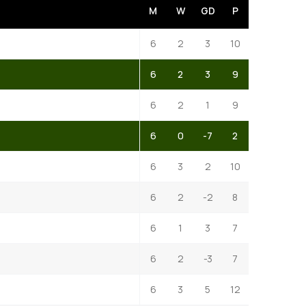
M
W
GD
P
6
2
3
10
6
2
3
9
6
2
1
9
6
0
-7
2
6
3
2
10
6
2
-2
8
6
1
3
7
6
2
-3
7
6
3
5
12