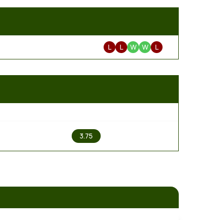
L
L
W
W
L
2
3.75