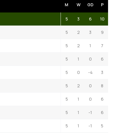
M
W
GD
P
5
3
6
10
5
2
3
9
5
2
1
7
5
1
0
6
5
0
-4
3
5
2
0
8
5
1
0
6
5
1
-1
6
5
1
-1
5