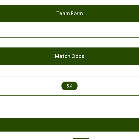
Team Form
Match Odds
X
3.4