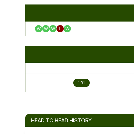
W
W
W
L
W
1
1.91
HEAD TO HEAD HISTORY