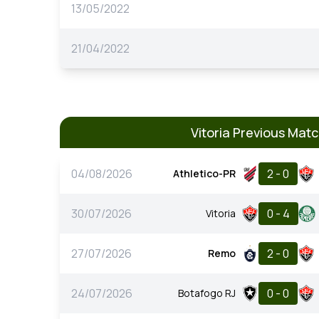
13/05/2022
21/04/2022
Vitoria Previous Mat
04/08/2026
2 - 0
Athletico-PR
30/07/2026
0 - 4
Vitoria
27/07/2026
2 - 0
Remo
24/07/2026
0 - 0
Botafogo RJ