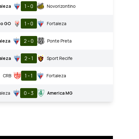
1 - 0
aleza
Novorizontino
1 - 0
co GO
Fortaleza
2 - 0
aleza
Ponte Preta
2 - 1
aleza
Sport Recife
1 - 1
CRB
Fortaleza
0 - 3
aleza
America MG