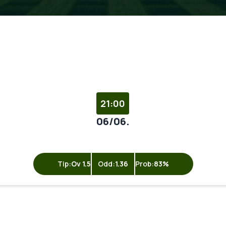
21:00
06/06.
Tip:
Ov 1.5
Odd:
1.36
Prob:
83%