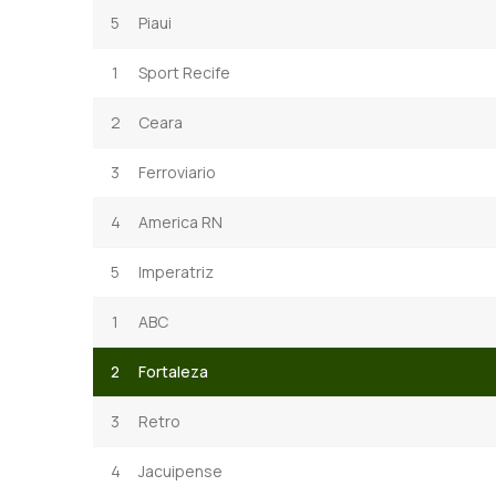
5
Piaui
1
Sport Recife
2
Ceara
3
Ferroviario
4
America RN
5
Imperatriz
1
ABC
2
Fortaleza
3
Retro
4
Jacuipense