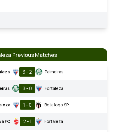
aleza Previous Matches
3 - 2
aleza
Palmeiras
3 - 0
eiras
Fortaleza
1 - 0
aleza
Botafogo SP
2 - 1
va FC
Fortaleza