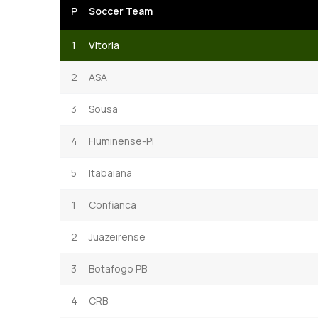
P
Soccer Team
1
Vitoria
2
ASA
3
Sousa
4
Fluminense-PI
5
Itabaiana
1
Confianca
2
Juazeirense
3
Botafogo PB
4
CRB