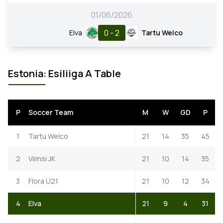
01/06/2026
0 - 2
Elva
Tartu Welco
Estonia: Esiliiga A Table
P
Soccer Team
M
W
GD
P
1
Tartu Welco
21
14
35
45
2
Viimsi JK
21
10
14
35
3
Flora U21
21
10
12
34
4
Elva
21
9
4
31