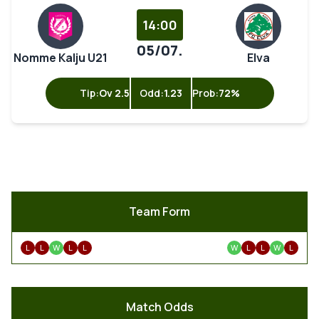
14:00
05/07.
Nomme Kalju U21
Elva
Tip:
Ov 2.5
Odd:
1.23
Prob:
72%
Team Form
L
L
W
L
L
W
L
L
W
L
Match Odds