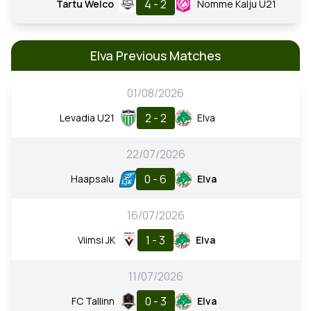
4 - 2
Tartu Welco
Nomme Kalju U21
Elva Previous Matches
01/08/2026
2 - 2
Levadia U21
Elva
22/07/2026
0 - 6
Haapsalu
Elva
16/07/2026
1 - 3
Viimsi JK
Elva
11/07/2026
0 - 3
FC Tallinn
Elva