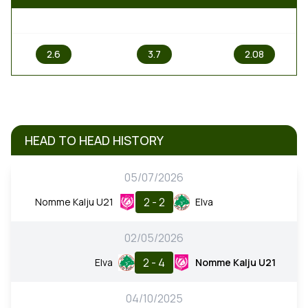
1
X
2
2.6
3.7
2.08
HEAD TO HEAD HISTORY
05/07/2026
2 - 2
Nomme Kalju U21
Elva
02/05/2026
2 - 4
Elva
Nomme Kalju U21
04/10/2025