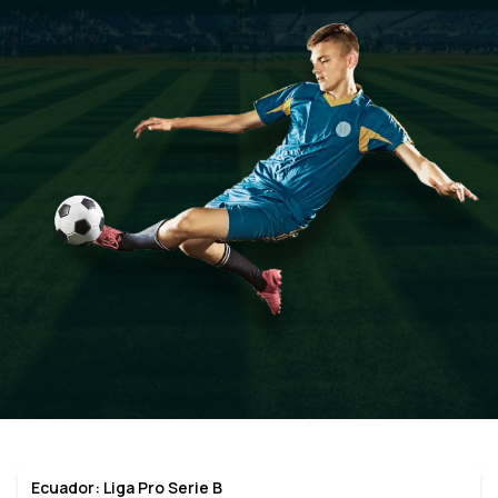
Ecuador: Liga Pro Serie B