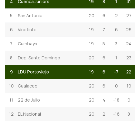
4
Cuenca Juniors
19
8
1
31
5
San Antonio
20
6
2
27
6
Vinotinto
19
7
6
26
7
Cumbaya
19
5
3
24
8
Dep. Santo Domingo
20
6
1
23
9
LDU Portoviejo
19
6
-7
22
10
Gualaceo
20
6
0
19
11
22 de Julio
20
4
-18
9
12
EL Nacional
20
2
-16
8