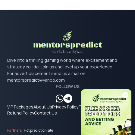
Dive into a thrilling gaming world where excitement and
strategy collide. Join us and level up your experience!
For advert placement send us a mail on
mentorspredict@yahoo.com
FOLLOW US
VIP Packages
About Us
Privacy Policy
Terms & Conditions
Refund Policy
Contact Us
Partners:
Hot prediction site