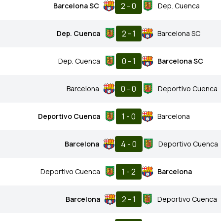
2 - 0
Barcelona SC
Dep. Cuenca
2 - 1
Dep. Cuenca
Barcelona SC
0 - 1
Dep. Cuenca
Barcelona SC
0 - 0
Barcelona
Deportivo Cuenca
1 - 0
Deportivo Cuenca
Barcelona
4 - 0
Barcelona
Deportivo Cuenca
1 - 2
Deportivo Cuenca
Barcelona
2 - 1
Barcelona
Deportivo Cuenca