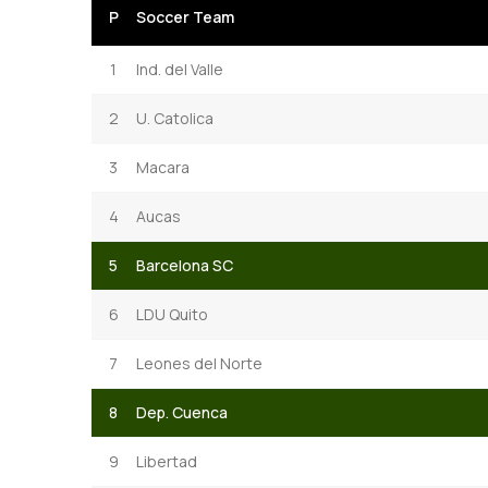
P
Soccer Team
1
Ind. del Valle
2
U. Catolica
3
Macara
4
Aucas
5
Barcelona SC
6
LDU Quito
7
Leones del Norte
8
Dep. Cuenca
9
Libertad