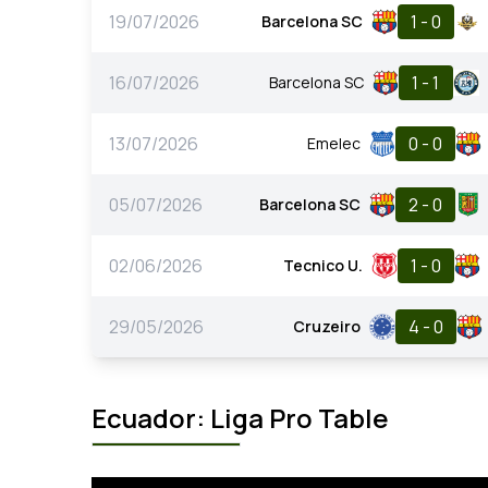
19/07/2026
1 - 0
Barcelona SC
16/07/2026
1 - 1
Barcelona SC
13/07/2026
0 - 0
Emelec
05/07/2026
2 - 0
Barcelona SC
02/06/2026
1 - 0
Tecnico U.
29/05/2026
4 - 0
Cruzeiro
Ecuador: Liga Pro Table