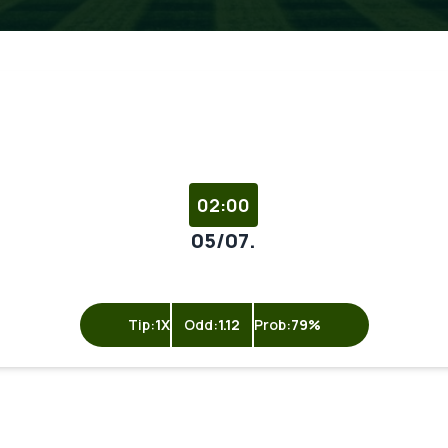
02:00
05/07.
Tip:
1X
Odd:
1.12
Prob:
79%