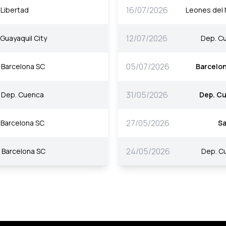
16/07/2026
Libertad
Leones del 
12/07/2026
Guayaquil City
Dep. C
05/07/2026
Barcelona SC
Barcelo
31/05/2026
Dep. Cuenca
Dep. C
27/05/2026
Barcelona SC
S
24/05/2026
Barcelona SC
Dep. C