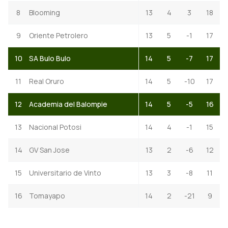
8
Blooming
13
4
3
18
9
Oriente Petrolero
13
5
-1
17
10
SA Bulo Bulo
14
5
-7
17
11
Real Oruro
14
5
-10
17
12
Academia del Balompie
14
5
-5
16
13
Nacional Potosi
14
4
-1
15
14
GV San Jose
13
2
-6
12
15
Universitario de Vinto
13
3
-8
11
16
Tomayapo
14
2
-21
9