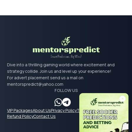
Dive into a thrilling gaming world where excitement and
strategy collide. Join us and level up your experience!
For advert placement send us a mail on
mentorspredict@yahoo.com
FOLLOW US
VIP Packages
About Us
Privacy Policy
Terms & Conditions
Refund Policy
Contact Us