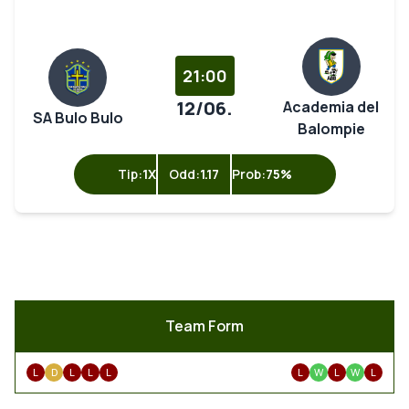
21:00
12/06.
Academia del
SA Bulo Bulo
Balompie
Tip:
1X
Odd:
1.17
Prob:
75%
Team Form
L
D
L
L
L
L
W
L
W
L