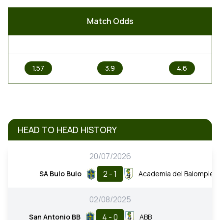
Match Odds
1
X
2
1.57
3.9
4.6
HEAD TO HEAD HISTORY
20/07/2026
2 - 1
SA Bulo Bulo
Academia del Balompie
02/08/2025
4 - 0
San Antonio BB
ABB