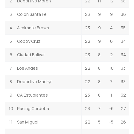
2
Deportivo Moron
22
11
12
38
3
Colon Santa Fe
23
9
9
36
4
Almirante Brown
23
9
4
35
5
Godoy Cruz
22
9
6
34
6
Ciudad Bolivar
23
8
2
34
7
Los Andes
22
8
10
33
8
Deportivo Madryn
22
8
7
33
9
CA Estudiantes
23
8
1
32
10
Racing Cordoba
23
7
-6
27
11
San Miguel
22
5
-5
26