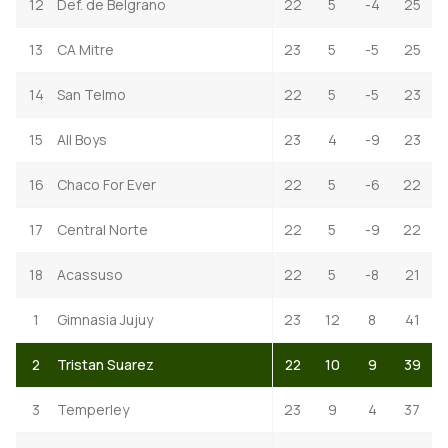
12
Def. de Belgrano
22
5
-4
25
13
CA Mitre
23
5
-5
25
14
San Telmo
22
5
-5
23
15
All Boys
23
4
-9
23
16
Chaco For Ever
22
5
-6
22
17
Central Norte
22
5
-9
22
18
Acassuso
22
5
-8
21
1
Gimnasia Jujuy
23
12
8
41
2
Tristan Suarez
22
10
9
39
3
Temperley
23
9
4
37