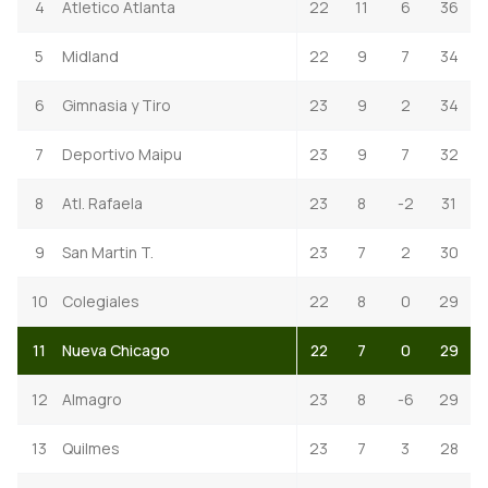
4
Atletico Atlanta
22
11
6
36
5
Midland
22
9
7
34
6
Gimnasia y Tiro
23
9
2
34
7
Deportivo Maipu
23
9
7
32
8
Atl. Rafaela
23
8
-2
31
9
San Martin T.
23
7
2
30
10
Colegiales
22
8
0
29
11
Nueva Chicago
22
7
0
29
12
Almagro
23
8
-6
29
13
Quilmes
23
7
3
28