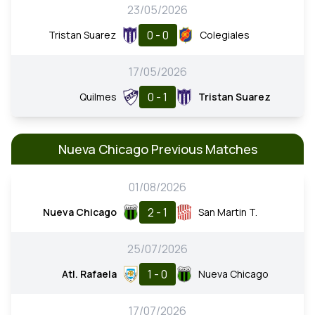
23/05/2026
0 - 0
Tristan Suarez
Colegiales
17/05/2026
0 - 1
Quilmes
Tristan Suarez
Nueva Chicago Previous Matches
01/08/2026
2 - 1
Nueva Chicago
San Martin T.
25/07/2026
1 - 0
Atl. Rafaela
Nueva Chicago
17/07/2026