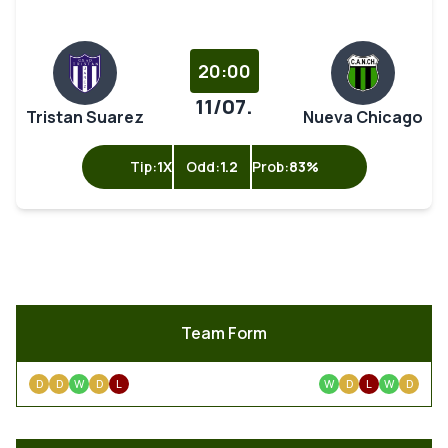
20:00
11/07.
Tristan Suarez
Nueva Chicago
Tip:
1X
Odd:
1.2
Prob:
83%
Team Form
D
D
W
D
L
W
D
L
W
D