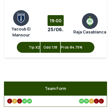
19:00
25/06.
Yacoub El
Raja Casablanca
Mansour
Tip:
X2
Odd:
1.18
Prob:
84.75%
Team Form
L
D
L
W
W
W
W
D
L
L