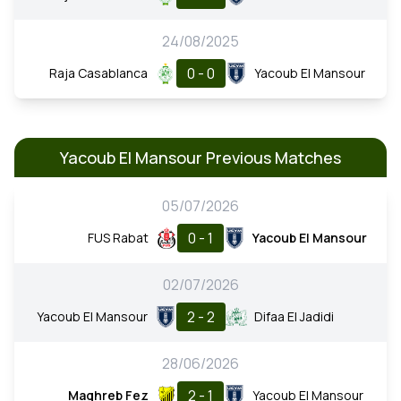
24/08/2025
0 - 0
Raja Casablanca
Yacoub El Mansour
Yacoub El Mansour Previous Matches
05/07/2026
0 - 1
FUS Rabat
Yacoub El Mansour
02/07/2026
2 - 2
Yacoub El Mansour
Difaa El Jadidi
28/06/2026
2 - 1
Maghreb Fez
Yacoub El Mansour