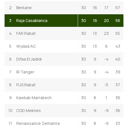
2
Berkane
30
16
17
57
3
Raja Casablanca
30
16
20
56
4
FAR Rabat
30
13
23
55
5
Wydad AC
30
13
6
43
6
Difaa El Jadidi
30
9
-4
40
7
IR Tanger
30
9
-4
39
8
FUS Rabat
30
9
-5
37
9
Kawkab Marrakech
30
8
1
36
10
COD Meknes
30
9
-9
36
11
Renaissance Zemamra
30
8
-9
33