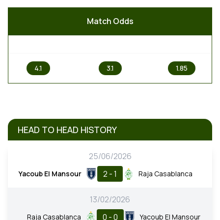
Match Odds
1
X
2
4.1
3.1
1.85
HEAD TO HEAD HISTORY
25/06/2026
2 - 1
Yacoub El Mansour
Raja Casablanca
13/02/2026
0 - 0
Raja Casablanca
Yacoub El Mansour