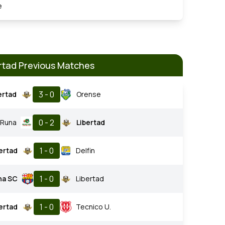
e
rtad Previous Matches
3 - 0
ertad
Orense
0 - 2
 Runa
Libertad
1 - 0
ertad
Delfin
1 - 0
na SC
Libertad
1 - 0
ertad
Tecnico U.