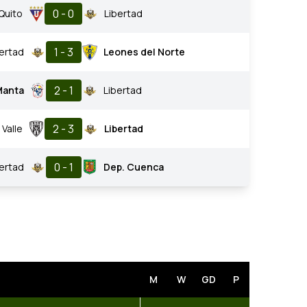
0 - 0
Quito
Libertad
1 - 3
ertad
Leones del Norte
2 - 1
Manta
Libertad
2 - 3
 Valle
Libertad
0 - 1
ertad
Dep. Cuenca
M
W
GD
P