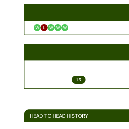
W
L
W
W
W
1
1.3
HEAD TO HEAD HISTORY