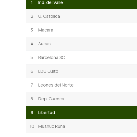
1
Ind. del Valle
2
U. Catolica
3
Macara
4
Aucas
5
Barcelona SC
6
LDU Quito
7
Leones del Norte
8
Dep. Cuenca
9
Libertad
10
Mushuc Runa