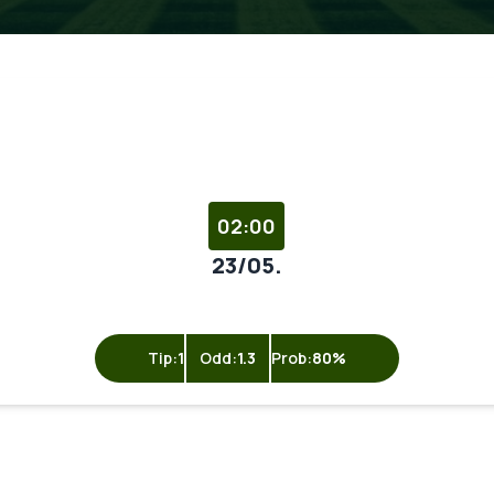
02:00
23/05.
Tip:
1
Odd:
1.3
Prob:
80%