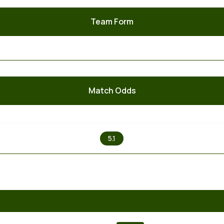
Team Form
Match Odds
X
5.1