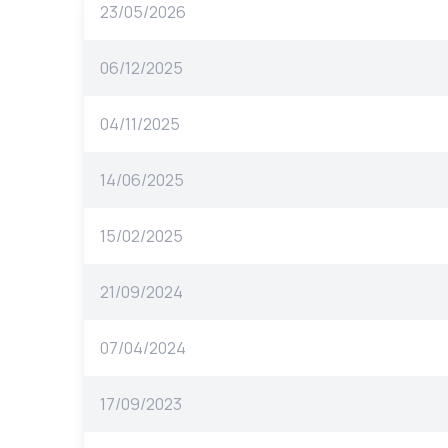
23/05/2026
06/12/2025
04/11/2025
14/06/2025
15/02/2025
21/09/2024
07/04/2024
17/09/2023