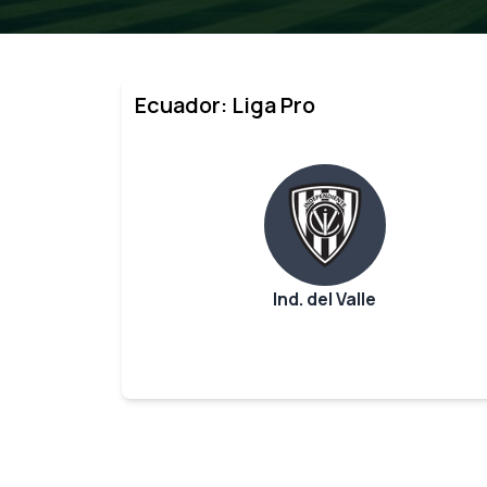
Ecuador: Liga Pro
Ind. del Valle