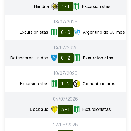
1 - 1
Flandria
Excursionistas
18/07/2026
0 - 0
Excursionistas
Argentino de Quilmes
14/07/2026
0 - 2
Defensores Unidos
Excursionistas
10/07/2026
1 - 2
Excursionistas
Comunicaciones
04/07/2026
3 - 1
Dock Sud
Excursionistas
27/06/2026