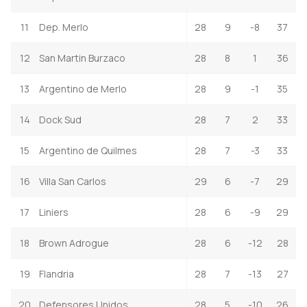
11
Dep. Merlo
28
9
-8
37
12
San Martin Burzaco
28
8
1
36
13
Argentino de Merlo
28
9
-1
35
14
Dock Sud
28
7
2
33
15
Argentino de Quilmes
28
7
-3
33
16
Villa San Carlos
29
6
-7
29
17
Liniers
28
6
-9
29
18
Brown Adrogue
28
6
-12
28
19
Flandria
28
7
-13
27
20
Defensores Unidos
28
5
-10
26