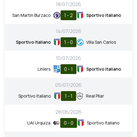
18/07/2026
1 - 2
San Martin Burzaco
Sportivo Italiano
14/07/2026
1 - 0
Sportivo Italiano
Villa San Carlos
10/07/2026
0 - 1
Liniers
Sportivo Italiano
05/07/2026
1 - 1
Sportivo Italiano
Real Pilar
28/06/2026
0 - 0
UAI Urquiza
Sportivo Italiano