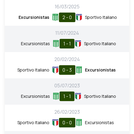
16/03/2025
2 - 0
Excursionistas
Sportivo Italiano
11/07/2024
1 - 1
Excursionistas
Sportivo Italiano
20/02/2024
0 - 3
Sportivo Italiano
Excursionistas
05/07/2023
1 - 1
Excursionistas
Sportivo Italiano
26/02/2023
0 - 0
Sportivo Italiano
Excursionistas