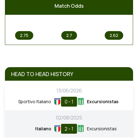
Match Odds
1
X
2
2.75
2.7
2.62
HEAD TO HEAD HISTORY
13/06/2026
0 - 1
Sportivo Italiano
Excursionistas
02/08/2025
2 - 1
Italiano
Excursionistas