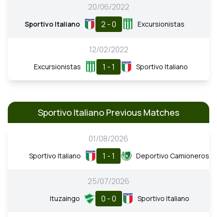
20/06/2022
2 - 0
Sportivo Italiano
Excursionistas
12/02/2022
1 - 1
Excursionistas
Sportivo Italiano
Sportivo Italiano Previous Matches
01/08/2026
1 - 1
Sportivo Italiano
Deportivo Camioneros
25/07/2026
0 - 0
Ituzaingo
Sportivo Italiano