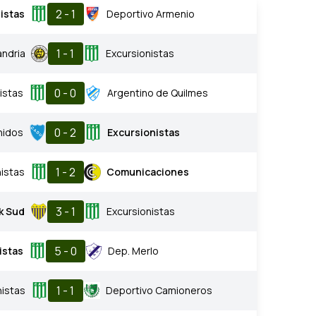
2 - 1
istas
Deportivo Armenio
1 - 1
andria
Excursionistas
0 - 0
istas
Argentino de Quilmes
0 - 2
nidos
Excursionistas
1 - 2
nistas
Comunicaciones
3 - 1
k Sud
Excursionistas
5 - 0
istas
Dep. Merlo
1 - 1
nistas
Deportivo Camioneros