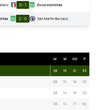
0 - 1
aliano
Excursionistas
2 - 0
istas
San Martin Burzaco
M
W
GD
P
28
15
21
53
28
15
18
53
28
14
18
52
28
14
17
52