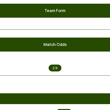
Team Form
Match Odds
X
2.9