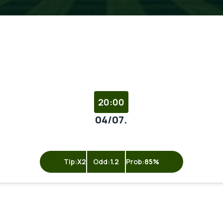
20:00
04/07.
Tip:
X2
Odd:
1.2
Prob:
85%