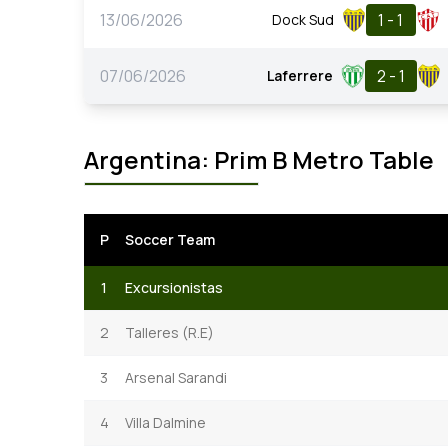
13/06/2026
1 - 1
Dock Sud
07/06/2026
2 - 1
Laferrere
Argentina: Prim B Metro Table
P
Soccer Team
1
Excursionistas
2
Talleres (R.E)
3
Arsenal Sarandi
4
Villa Dalmine