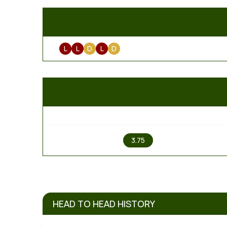
L
L
D
L
D
1
3.75
HEAD TO HEAD HISTORY