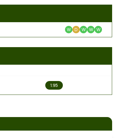
W
D
W
W
W
2
1.95