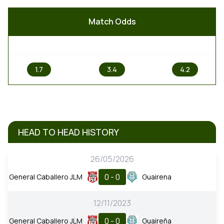
Match Odds
1
X
2
1.7
3.4
4.2
HEAD TO HEAD HISTORY
26/05/2026
0 - 0
General Caballero JLM
Guairena
12/11/2023
0 - 0
General Caballero JLM
Guaireña