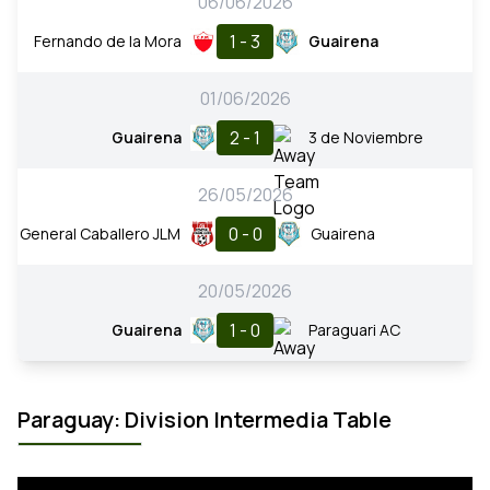
06/06/2026
1 - 3
Fernando de la Mora
Guairena
01/06/2026
2 - 1
Guairena
3 de Noviembre
26/05/2026
0 - 0
General Caballero JLM
Guairena
20/05/2026
1 - 0
Guairena
Paraguari AC
Paraguay: Division Intermedia Table