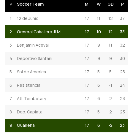
P
Soccer Team
M
W
GD
P
1
12 de Junio
17
11
12
37
2
General Caballero JLM
17
10
12
33
3
Benjamin Aceval
17
9
11
32
4
Deportivo Santani
17
9
9
30
5
Sol de America
17
5
5
25
6
Resistencia
17
6
-1
24
7
Atl. Tembetary
17
6
2
23
8
Dep. Capiata
17
5
2
23
9
Guairena
17
6
-2
23