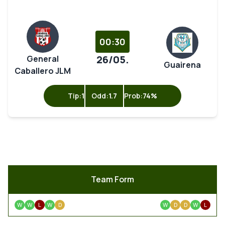
00:30
26/05.
General
Guairena
Caballero JLM
Tip:
1
Odd:
1.7
Prob:
74%
Team Form
W
W
L
W
D
W
D
D
W
L