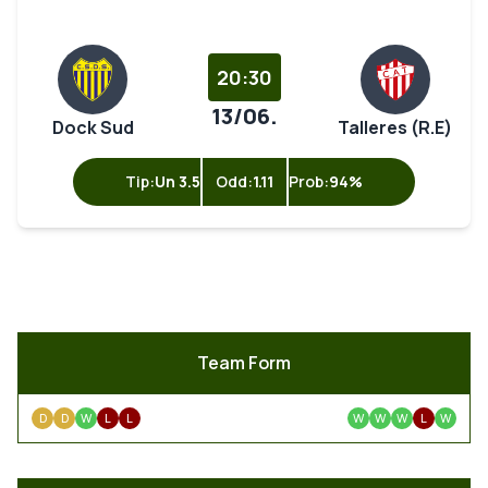
20:30
13/06.
Dock Sud
Talleres (R.E)
Tip:
Un 3.5
Odd:
1.11
Prob:
94%
Team Form
D
D
W
L
L
W
W
W
L
W