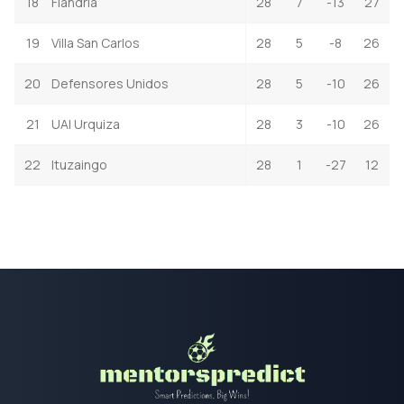
18
Flandria
28
7
-13
27
19
Villa San Carlos
28
5
-8
26
20
Defensores Unidos
28
5
-10
26
21
UAI Urquiza
28
3
-10
26
22
Ituzaingo
28
1
-27
12