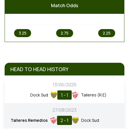
Match Odds
1
X
2
3.25
2.75
2.25
HEAD TO HEAD HISTORY
13/06/2026
1 - 1
Dock Sud
Talleres (R.E)
27/08/2023
2 - 1
Talleres Remedios
Dock Sud