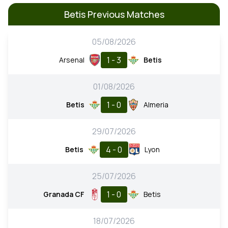
Betis Previous Matches
05/08/2026
1 - 3
Arsenal
Betis
01/08/2026
1 - 0
Betis
Almeria
29/07/2026
4 - 0
Betis
Lyon
25/07/2026
1 - 0
Granada CF
Betis
18/07/2026