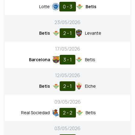
0 - 3
Lotte
Betis
23/05/2026
2 - 1
Betis
Levante
17/05/2026
3 - 1
Barcelona
Betis
12/05/2026
2 - 1
Betis
Elche
09/05/2026
2 - 2
Real Sociedad
Betis
03/05/2026