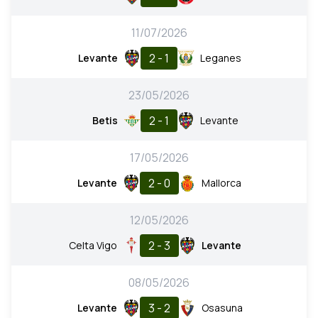
11/07/2026
2 - 1
Levante
Leganes
23/05/2026
2 - 1
Betis
Levante
17/05/2026
2 - 0
Levante
Mallorca
12/05/2026
2 - 3
Celta Vigo
Levante
08/05/2026
3 - 2
Levante
Osasuna