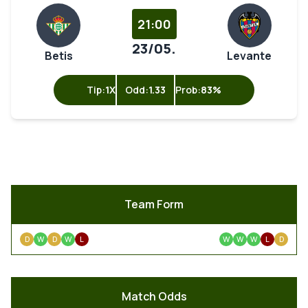
21:00
23/05.
Betis
Levante
Tip:
1X
Odd:
1.33
Prob:
83%
Team Form
D
W
D
W
L
W
W
W
L
D
Match Odds