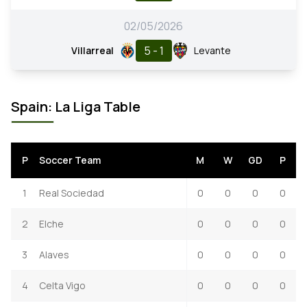
02/05/2026
5 - 1
Villarreal
Levante
Spain: La Liga Table
P
Soccer Team
M
W
GD
P
1
Real Sociedad
0
0
0
0
2
Elche
0
0
0
0
3
Alaves
0
0
0
0
4
Celta Vigo
0
0
0
0