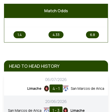
Match Odds
1
X
2
1.4
4.33
6.8
HEAD TO HEAD HISTORY
06/07/2026
4 - 1
Limache
San Marcos de Arica
20/06/2026
1 - 3
San Marcos de Arica
Limache