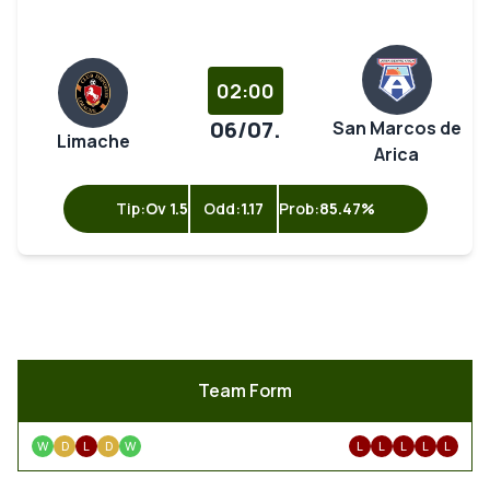
02:00
06/07.
San Marcos de
Limache
Arica
Tip:
Ov 1.5
Odd:
1.17
Prob:
85.47%
Team Form
W
D
L
D
W
L
L
L
L
L