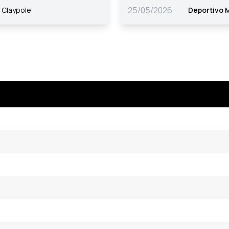
25/05/2026
Claypole
Deportivo 