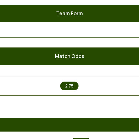
Team Form
Match Odds
X
2.75