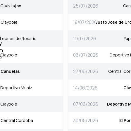
25/07/2026
Club Lujan
Can
18/07/2026
Claypole
Justo Jose de Ur
11/07/2026
Leones de Rosario
Yup
06/07/2026
Claypole
Deportivo 
27/06/2026
Canuelas
Central Co
14/06/2026
Deportivo Muniz
Cla
07/06/2026
Claypole
Deportivo 
30/05/2026
Central Cordoba
El Po