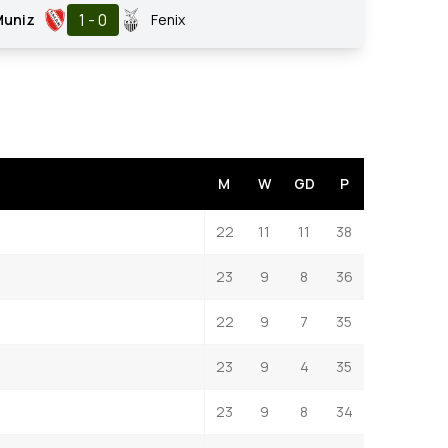
1 - 0
Muniz
Fenix
M
W
GD
P
22
11
11
38
23
9
8
36
22
9
7
35
23
9
4
35
23
9
8
34