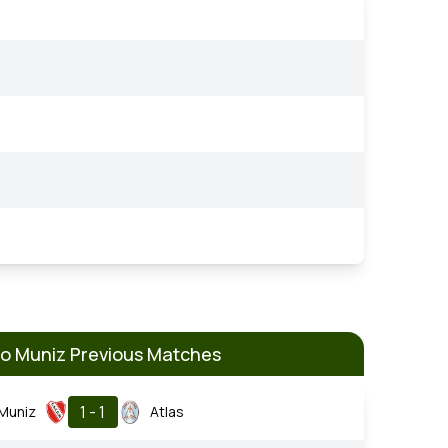
vo Muniz Previous Matches
1 - 1
Muniz
Atlas