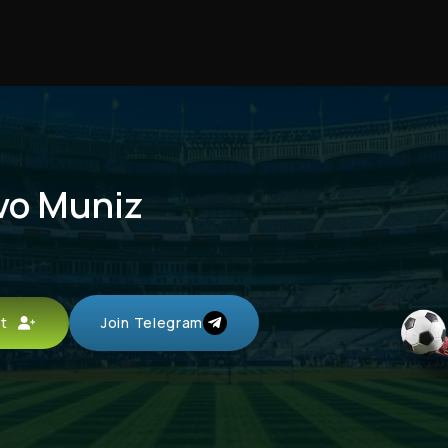
ivo Muniz
unt
Join Telegram