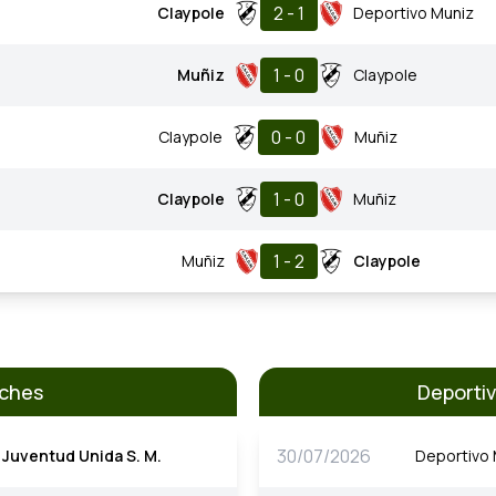
2 - 1
Claypole
Deportivo Muniz
1 - 0
Muñiz
Claypole
0 - 0
Claypole
Muñiz
1 - 0
Claypole
Muñiz
1 - 2
Muñiz
Claypole
tches
Deporti
30/07/2026
Juventud Unida S. M.
Deportivo 