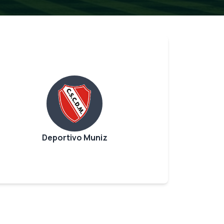
Deportivo Muniz