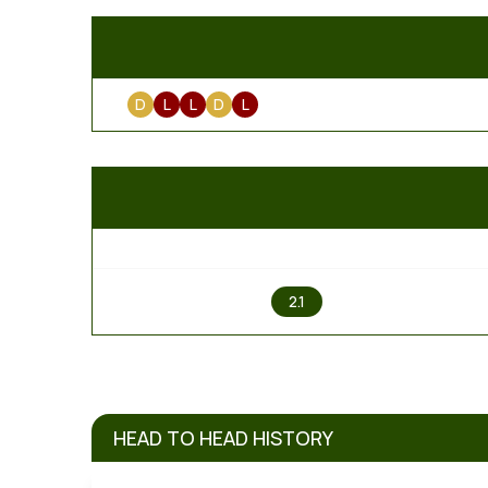
D
L
L
D
L
1
2.1
HEAD TO HEAD HISTORY