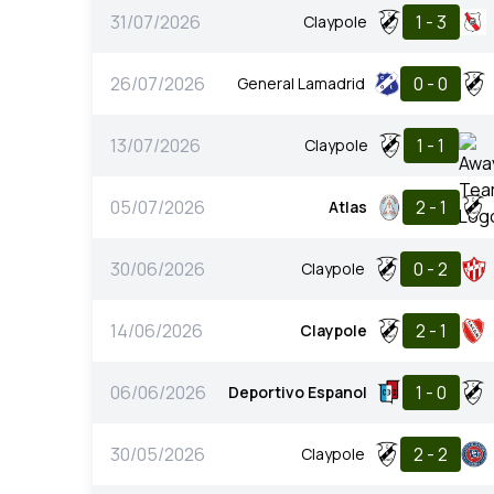
31/07/2026
1 - 3
Claypole
26/07/2026
0 - 0
General Lamadrid
13/07/2026
1 - 1
Claypole
05/07/2026
2 - 1
Atlas
30/06/2026
0 - 2
Claypole
14/06/2026
2 - 1
Claypole
06/06/2026
1 - 0
Deportivo Espanol
30/05/2026
2 - 2
Claypole