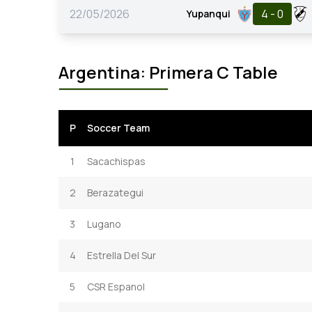
22/05/2026
4 - 0
Yupanqui
Argentina: Primera C Table
P
Soccer Team
1
Sacachispas
2
Berazategui
3
Lugano
4
Estrella Del Sur
5
CSR Espanol