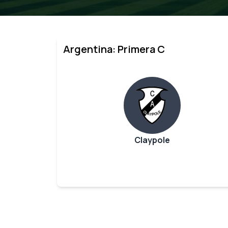
Argentina: Primera C
Claypole