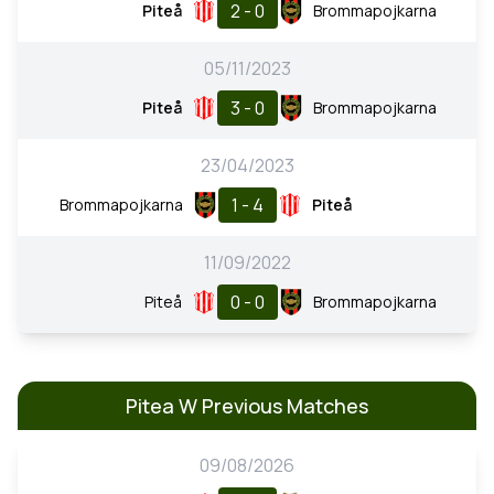
2 - 0
Piteå
Brommapojkarna
05/11/2023
3 - 0
Piteå
Brommapojkarna
23/04/2023
1 - 4
Brommapojkarna
Piteå
11/09/2022
0 - 0
Piteå
Brommapojkarna
Pitea W Previous Matches
09/08/2026