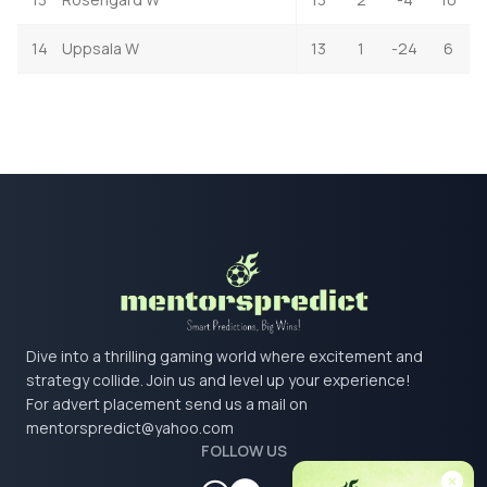
14
Uppsala W
13
1
-24
6
Dive into a thrilling gaming world where excitement and
strategy collide. Join us and level up your experience!
For advert placement send us a mail on
mentorspredict@yahoo.com
FOLLOW US