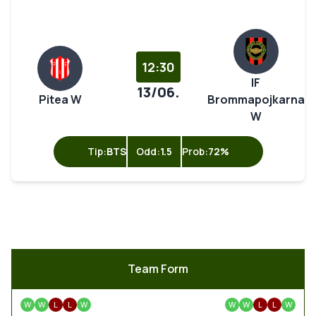
12:30
IF
13/06.
Pitea W
Brommapojkarna
W
Tip:
BTS
Odd:
1.5
Prob:
72%
Team Form
W
W
L
L
W
W
W
L
L
W