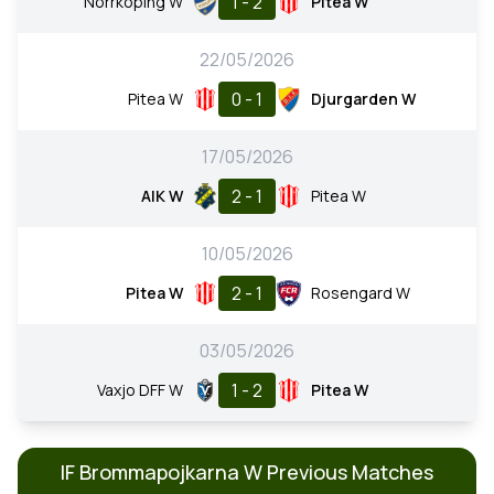
1 - 2
Norrkoping W
Pitea W
22/05/2026
0 - 1
Pitea W
Djurgarden W
17/05/2026
2 - 1
AIK W
Pitea W
10/05/2026
2 - 1
Pitea W
Rosengard W
03/05/2026
1 - 2
Vaxjo DFF W
Pitea W
IF Brommapojkarna W Previous Matches