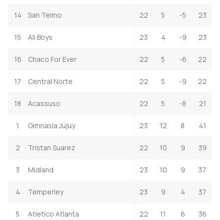
14
San Telmo
22
5
-5
23
15
All Boys
23
4
-9
23
16
Chaco For Ever
22
5
-6
22
17
Central Norte
22
5
-9
22
18
Acassuso
22
5
-8
21
1
Gimnasia Jujuy
23
12
8
41
2
Tristan Suarez
22
10
9
39
3
Midland
23
10
9
37
4
Temperley
23
9
4
37
5
Atletico Atlanta
22
11
6
36