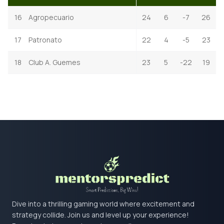
16
Agropecuario
24
6
-7
26
17
Patronato
22
4
-5
23
18
Club A. Guemes
23
5
-22
19
Dive into a thrilling gaming world where excitement and
strategy collide. Join us and level up your experience!