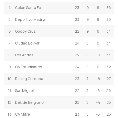
4
Colon Santa Fe
23
9
9
36
5
Deportivo Madryn
23
9
8
36
6
Godoy Cruz
22
9
6
34
7
Ciudad Bolivar
24
8
0
34
8
Los Andes
22
8
10
33
9
CA Estudiantes
24
8
0
32
10
Racing Cordoba
23
7
-6
27
11
San Miguel
22
5
-5
26
12
Def. de Belgrano
22
5
-4
25
13
CA Mitre
23
5
-5
25