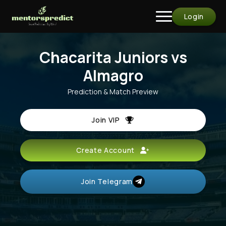
Login
Chacarita Juniors vs
Almagro
Prediction & Match Preview
Join VIP
Create Account
Join Telegram