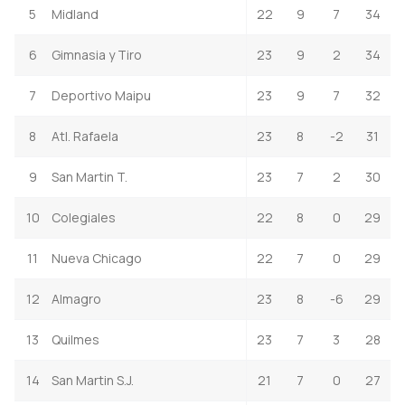
5
Midland
22
9
7
34
6
Gimnasia y Tiro
23
9
2
34
7
Deportivo Maipu
23
9
7
32
8
Atl. Rafaela
23
8
-2
31
9
San Martin T.
23
7
2
30
10
Colegiales
22
8
0
29
11
Nueva Chicago
22
7
0
29
12
Almagro
23
8
-6
29
13
Quilmes
23
7
3
28
14
San Martin S.J.
21
7
0
27