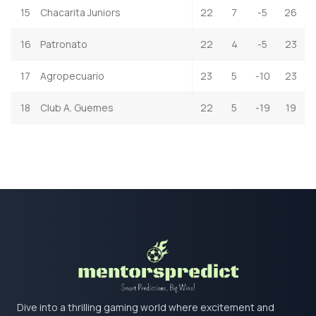
15
Chacarita Juniors
22
7
-5
26
16
Patronato
22
4
-5
23
17
Agropecuario
23
5
-10
23
18
Club A. Guemes
22
5
-19
19
Dive into a thrilling gaming world where excitement and