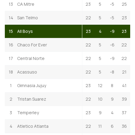
13
CA Mitre
23
5
-5
25
14
San Telmo
22
5
-5
23
15
All Boys
23
4
-9
23
16
Chaco For Ever
22
5
-6
22
17
Central Norte
22
5
-9
22
18
Acassuso
22
5
-8
21
1
Gimnasia Jujuy
23
12
8
41
2
Tristan Suarez
22
10
9
39
3
Temperley
23
9
4
37
4
Atletico Atlanta
22
11
6
36