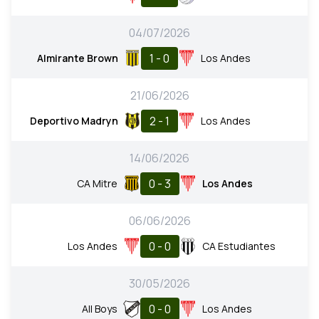
04/07/2026
1 - 0
Almirante Brown
Los Andes
21/06/2026
2 - 1
Deportivo Madryn
Los Andes
14/06/2026
0 - 3
CA Mitre
Los Andes
06/06/2026
0 - 0
Los Andes
CA Estudiantes
30/05/2026
0 - 0
All Boys
Los Andes