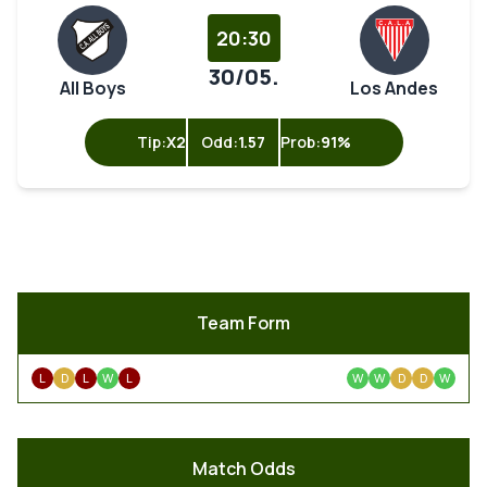
20:30
30/05.
All Boys
Los Andes
Tip:
X2
Odd:
1.57
Prob:
91%
Team Form
L
D
L
W
L
W
W
D
D
W
Match Odds