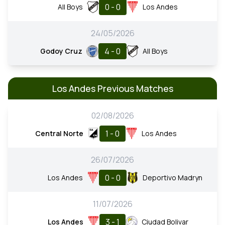
0 - 0
All Boys
Los Andes
24/05/2026
4 - 0
Godoy Cruz
All Boys
Los Andes Previous Matches
02/08/2026
1 - 0
Central Norte
Los Andes
26/07/2026
0 - 0
Los Andes
Deportivo Madryn
11/07/2026
3 - 1
Los Andes
Ciudad Bolivar