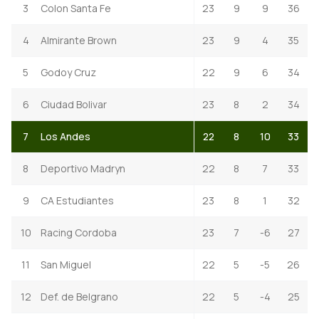
3
Colon Santa Fe
23
9
9
36
4
Almirante Brown
23
9
4
35
5
Godoy Cruz
22
9
6
34
6
Ciudad Bolivar
23
8
2
34
7
Los Andes
22
8
10
33
8
Deportivo Madryn
22
8
7
33
9
CA Estudiantes
23
8
1
32
10
Racing Cordoba
23
7
-6
27
11
San Miguel
22
5
-5
26
12
Def. de Belgrano
22
5
-4
25