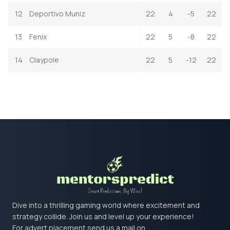
12
Deportivo Muniz
22
4
-5
22
13
Fenix
22
5
-8
22
14
Claypole
22
5
-12
22
Dive into a thrilling gaming world where excitement and
strategy collide. Join us and level up your experience!
For advert placement send us a mail on