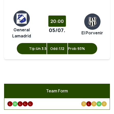
20:00
05/07.
General
El Porvenir
Lamadrid
Tip:
Un 3.5
Odd:
1.12
Prob:
93%
Team Form
L
W
L
L
L
D
L
D
W
D