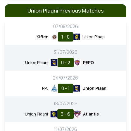
Union Plaani Previous Matches
07/08/2026
1 - 0
Kiffen
Union Plaani
31/07/2026
0 - 2
Union Plaani
PEPO
24/07/2026
0 - 1
PPJ
Union Plaani
18/07/2026
3 - 6
Union Plaani
Atlantis
11/07/2026