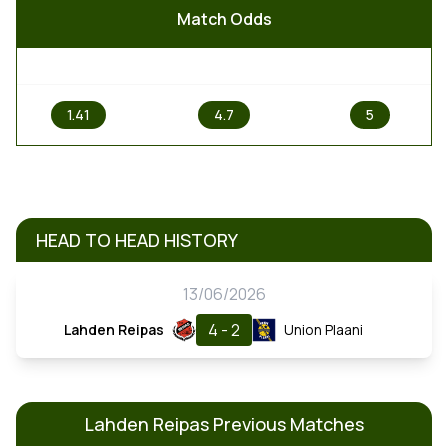
Match Odds
1
X
2
1.41
4.7
5
HEAD TO HEAD HISTORY
13/06/2026
4 - 2
Lahden Reipas
Union Plaani
Lahden Reipas Previous Matches