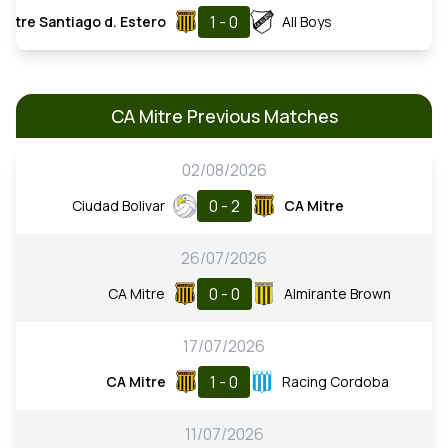
1 - 0
Mitre Santiago d. Estero
All Boys
CA Mitre Previous Matches
02/08/2026
0 - 2
Ciudad Bolivar
CA Mitre
26/07/2026
0 - 0
CA Mitre
Almirante Brown
17/07/2026
1 - 0
CA Mitre
Racing Cordoba
11/07/2026