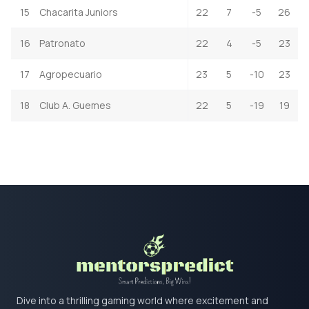
15
Chacarita Juniors
22
7
-5
26
16
Patronato
22
4
-5
23
17
Agropecuario
23
5
-10
23
18
Club A. Guemes
22
5
-19
19
Dive into a thrilling gaming world where excitement and