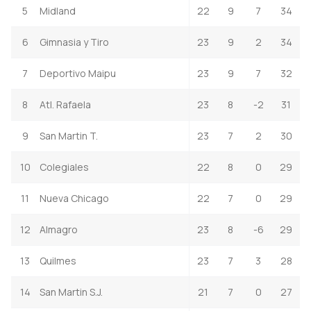
5
Midland
22
9
7
34
6
Gimnasia y Tiro
23
9
2
34
7
Deportivo Maipu
23
9
7
32
8
Atl. Rafaela
23
8
-2
31
9
San Martin T.
23
7
2
30
10
Colegiales
22
8
0
29
11
Nueva Chicago
22
7
0
29
12
Almagro
23
8
-6
29
13
Quilmes
23
7
3
28
14
San Martin S.J.
21
7
0
27