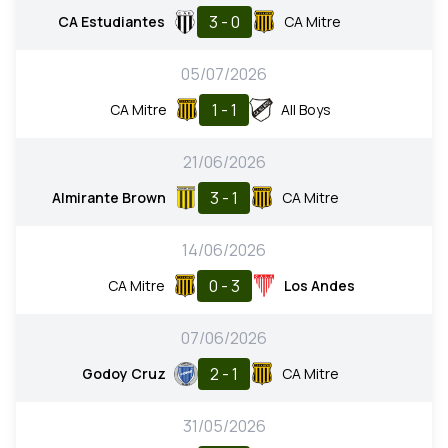
3 - 0
CA Estudiantes
CA Mitre
05/07/2026
1 - 1
CA Mitre
All Boys
21/06/2026
3 - 1
Almirante Brown
CA Mitre
14/06/2026
0 - 3
CA Mitre
Los Andes
07/06/2026
2 - 1
Godoy Cruz
CA Mitre
31/05/2026