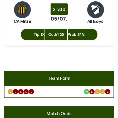
21:00
05/07.
CA Mitre
All Boys
Tip:
1X
Odd:
1.25
Prob:
81%
Team Form
D
L
L
L
L
W
L
D
D
L
Match Odds