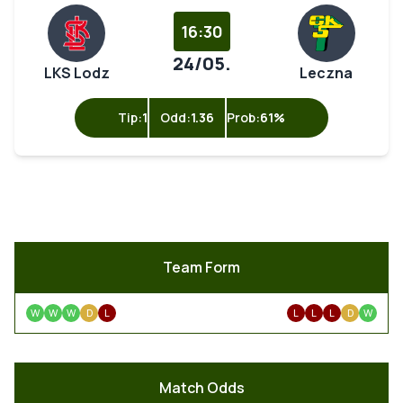
16:30
24/05.
LKS Lodz
Leczna
Tip:
1
Odd:
1.36
Prob:
61%
Team Form
W
W
W
D
L
L
L
L
D
W
Match Odds