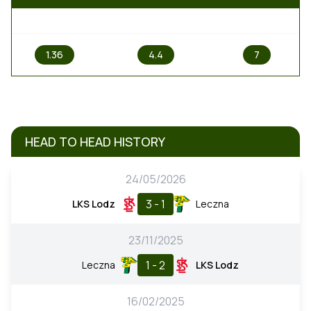
1
X
2
1.36
4.4
7
HEAD TO HEAD HISTORY
24/05/2026
3 - 1
LKS Lodz
Leczna
23/11/2025
1 - 2
Leczna
LKS Lodz
16/02/2025