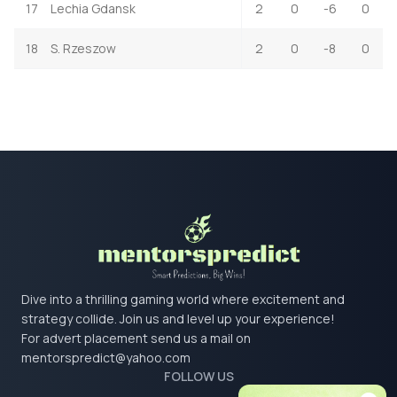
17
Lechia Gdansk
2
0
-6
0
18
S. Rzeszow
2
0
-8
0
Dive into a thrilling gaming world where excitement and
strategy collide. Join us and level up your experience!
For advert placement send us a mail on
mentorspredict@yahoo.com
FOLLOW US