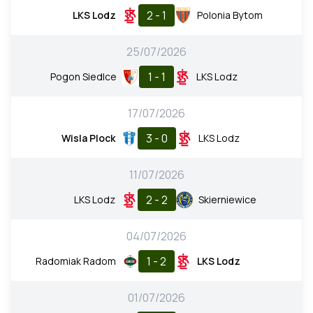
2 - 1
LKS Lodz
Polonia Bytom
25/07/2026
1 - 1
Pogon Siedlce
LKS Lodz
17/07/2026
3 - 0
Wisla Plock
LKS Lodz
11/07/2026
2 - 2
LKS Lodz
Skierniewice
04/07/2026
1 - 2
Radomiak Radom
LKS Lodz
01/07/2026