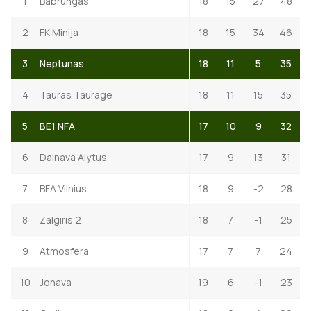
1
Babrungas
18
15
27
48
2
FK Minija
18
15
34
46
3
Neptunas
18
11
5
35
4
Tauras Taurage
18
11
15
35
5
BE1 NFA
17
10
9
32
6
Dainava Alytus
17
9
13
31
7
BFA Vilnius
18
9
-2
28
8
Zalgiris 2
18
7
-1
25
9
Atmosfera
17
7
7
24
10
Jonava
19
6
-1
23