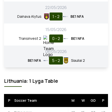
22/05/2026
1 - 2
Dainava Alytus
BE1 NFA
15/05/2026
0 - 2
Transinvest 2
BE1 NFA
08/05/2026
5 - 2
BE1 NFA
Siauliai 2
Lithuania: 1 Lyga Table
P
Soccer Team
M
W
GD
P