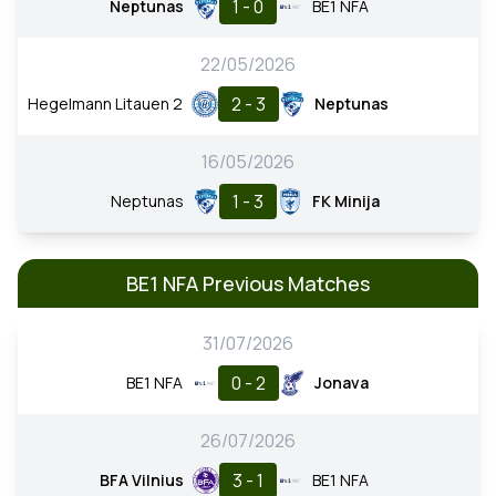
1 - 0
Neptunas
BE1 NFA
22/05/2026
2 - 3
Hegelmann Litauen 2
Neptunas
16/05/2026
1 - 3
Neptunas
FK Minija
BE1 NFA Previous Matches
31/07/2026
0 - 2
BE1 NFA
Jonava
26/07/2026
3 - 1
BFA Vilnius
BE1 NFA