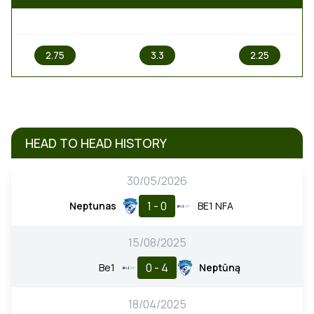
1
X
2
2.75
3.3
2.25
HEAD TO HEAD HISTORY
30/05/2026
1 - 0
Neptunas
BE1 NFA
15/08/2025
0 - 4
Be1
Neptūną
18/04/2025