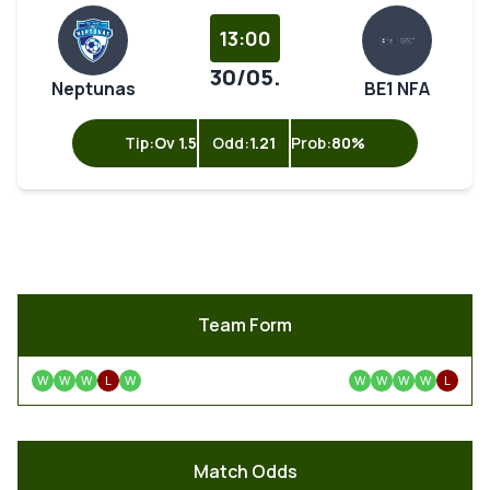
13:00
30/05.
Neptunas
BE1 NFA
Tip:
Ov 1.5
Odd:
1.21
Prob:
80%
Team Form
W
W
W
L
W
W
W
W
W
L
Match Odds