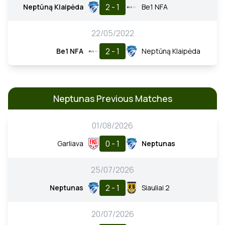
2 - 1
Neptūną Klaipėda
Be1 NFA
22/05/2022
2 - 1
Be1 NFA
Neptūną Klaipėda
Neptunas Previous Matches
01/08/2026
0 - 1
Garliava
Neptunas
25/07/2026
2 - 1
Neptunas
Siauliai 2
20/07/2026