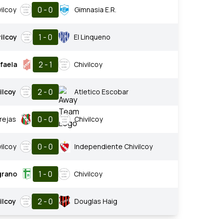
0 - 0
vilcoy
Gimnasia E.R.
1 - 0
ilcoy
El Linqueno
2 - 1
afaela
Chivilcoy
2 - 0
ilcoy
Atletico Escobar
0 - 0
rejas
Chivilcoy
0 - 0
vilcoy
Independiente Chivilcoy
1 - 0
grano
Chivilcoy
2 - 0
ilcoy
Douglas Haig