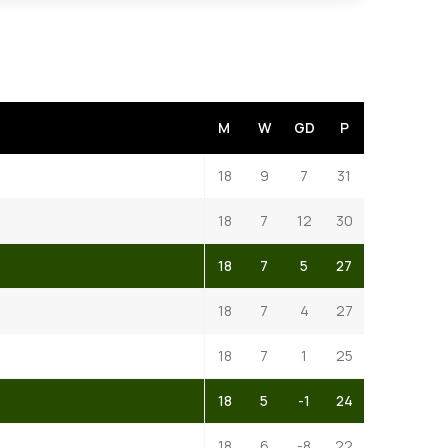
M
W
GD
P
18
9
7
31
18
7
12
30
18
7
5
27
18
7
4
27
18
7
1
25
18
5
-1
24
18
6
-8
22