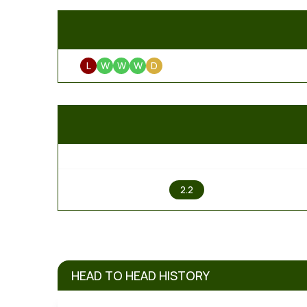
L
W
W
W
D
1
2.2
HEAD TO HEAD HISTORY