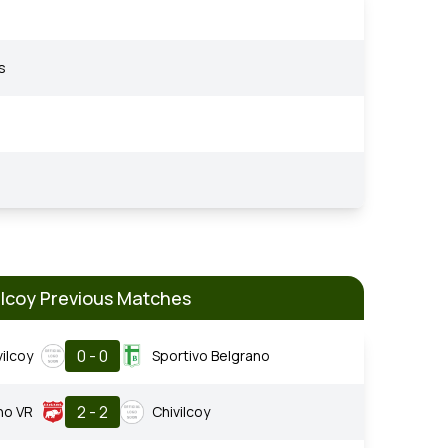
s
ilcoy Previous Matches
0 - 0
vilcoy
Sportivo Belgrano
2 - 2
no VR
Chivilcoy