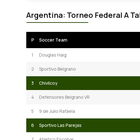
Argentina: Torneo Federal A Ta
P
Soccer Team
1
Douglas Haig
2
Sportivo Belgrano
3
Chivilcoy
4
Defensores Belgrano VR
5
9 de Julio Rafaela
6
Sportivo Las Parejas
7
Atletico Escobar