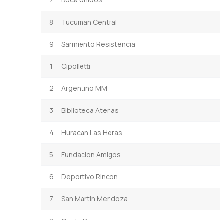
8
Tucuman Central
9
Sarmiento Resistencia
1
Cipolletti
2
Argentino MM
3
Biblioteca Atenas
4
Huracan Las Heras
5
Fundacion Amigos
6
Deportivo Rincon
7
San Martin Mendoza