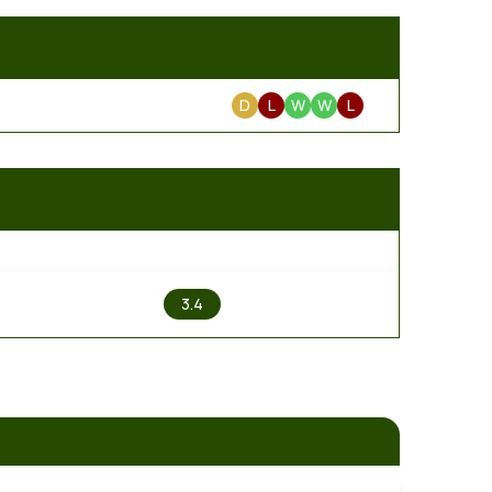
D
L
W
W
L
2
3.4