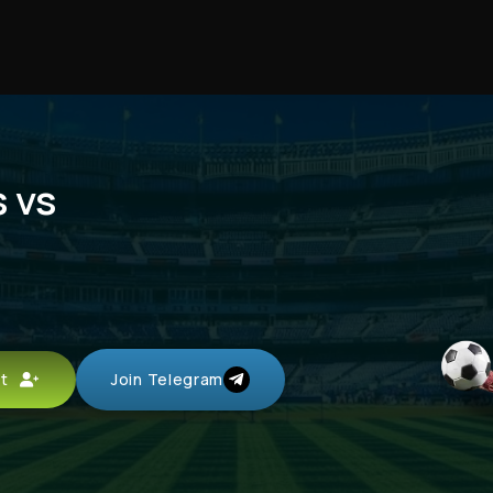
s vs
unt
Join Telegram