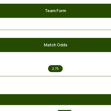
Team Form
Match Odds
X
2.75