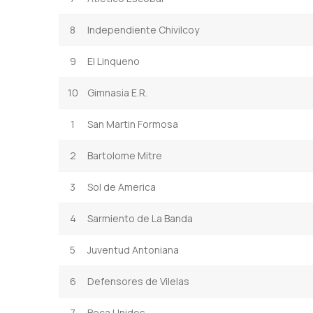
8
Independiente Chivilcoy
9
El Linqueno
10
Gimnasia E.R.
1
San Martin Formosa
2
Bartolome Mitre
3
Sol de America
4
Sarmiento de La Banda
5
Juventud Antoniana
6
Defensores de Vilelas
7
Boca Unidos