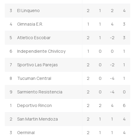
3
El Linqueno
2
1
2
4
4
Gimnasia E.R.
1
1
4
3
5
Atletico Escobar
2
1
-2
3
6
Independiente Chivilcoy
1
0
0
1
7
Sportivo Las Parejas
2
0
-2
1
8
Tucuman Central
2
0
-4
1
9
Sarmiento Resistencia
2
0
-4
0
1
Deportivo Rincon
2
2
4
6
2
San Martin Mendoza
2
1
1
4
3
Germinal
2
1
1
4