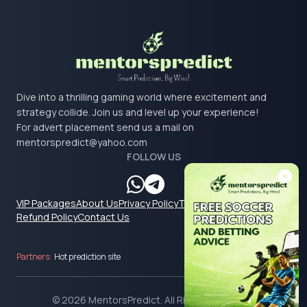
Dive into a thrilling gaming world where excitement and
strategy collide. Join us and level up your experience!
For advert placement send us a mail on
mentorspredict@yahoo.com
FOLLOW US
VIP Packages
About Us
Privacy Policy
Terms & Conditions
Refund Policy
Contact Us
Partners:
Hot prediction site
© 2026 MentorsPredict. All Rights Reserved.