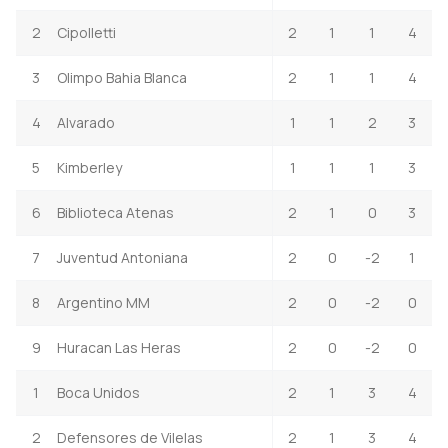
2
Cipolletti
2
1
1
4
3
Olimpo Bahia Blanca
2
1
1
4
4
Alvarado
1
1
2
3
5
Kimberley
1
1
1
3
6
Biblioteca Atenas
2
1
0
3
7
Juventud Antoniana
2
0
-2
1
8
Argentino MM
2
0
-2
0
9
Huracan Las Heras
2
0
-2
0
1
Boca Unidos
2
1
3
4
2
Defensores de Vilelas
2
1
3
4