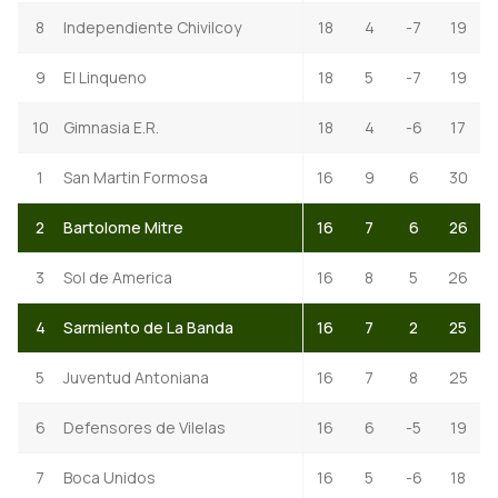
8
Independiente Chivilcoy
18
4
-7
19
9
El Linqueno
18
5
-7
19
10
Gimnasia E.R.
18
4
-6
17
1
San Martin Formosa
16
9
6
30
2
Bartolome Mitre
16
7
6
26
3
Sol de America
16
8
5
26
4
Sarmiento de La Banda
16
7
2
25
5
Juventud Antoniana
16
7
8
25
6
Defensores de Vilelas
16
6
-5
19
7
Boca Unidos
16
5
-6
18