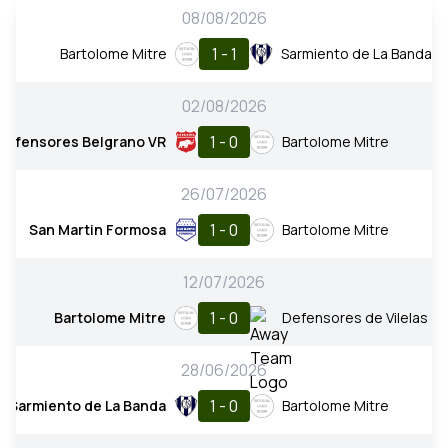
08/08/2026
1 - 1
Bartolome Mitre
Sarmiento de La Banda
02/08/2026
1 - 0
Defensores Belgrano VR
Bartolome Mitre
26/07/2026
1 - 0
San Martin Formosa
Bartolome Mitre
12/07/2026
1 - 0
Bartolome Mitre
Defensores de Vilelas
28/06/2026
1 - 0
Sarmiento de La Banda
Bartolome Mitre