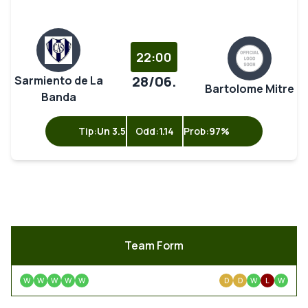
22:00
28/06.
Sarmiento de La
Bartolome Mitre
Banda
Tip:
Un 3.5
Odd:
1.14
Prob:
97%
Team Form
W
W
W
W
W
D
D
W
L
W