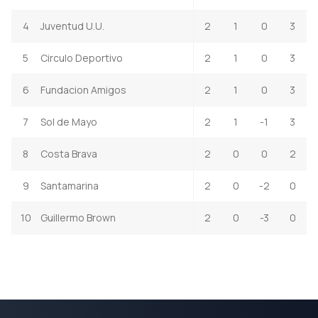
4
Juventud U.U.
2
1
0
3
5
Circulo Deportivo
2
1
0
3
6
Fundacion Amigos
2
1
0
3
7
Sol de Mayo
2
1
-1
3
8
Costa Brava
2
0
0
2
9
Santamarina
2
0
-2
0
10
Guillermo Brown
2
0
-3
0