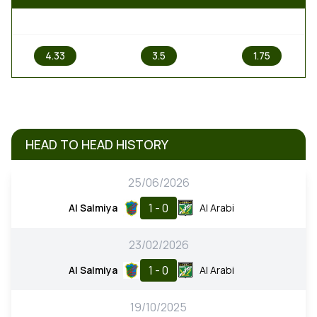
1
X
2
4.33
3.5
1.75
HEAD TO HEAD HISTORY
25/06/2026
1 - 0
Al Salmiya
Al Arabi
23/02/2026
1 - 0
Al Salmiya
Al Arabi
19/10/2025