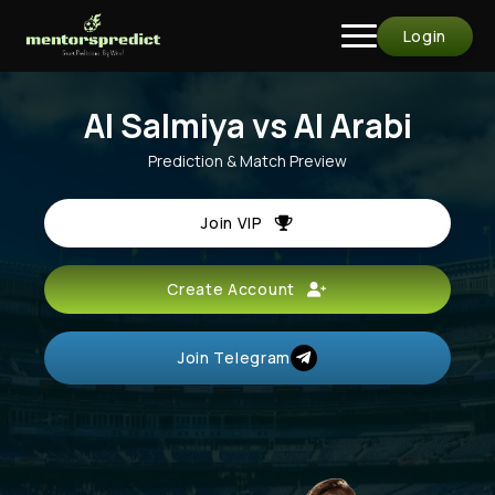
Login
Al Salmiya vs Al Arabi
Prediction & Match Preview
Join VIP
Create Account
Join Telegram