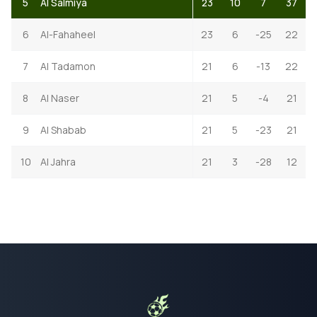
5
Al Salmiya
23
10
7
37
6
Al-Fahaheel
23
6
-25
22
7
Al Tadamon
21
6
-13
22
8
Al Naser
21
5
-4
21
9
Al Shabab
21
5
-23
21
10
Al Jahra
21
3
-28
12