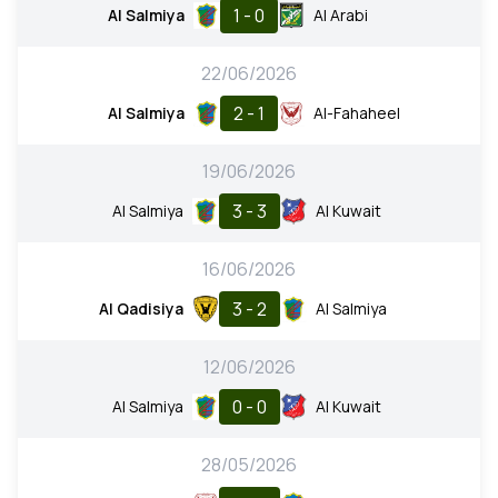
1 - 0
Al Salmiya
Al Arabi
22/06/2026
2 - 1
Al Salmiya
Al-Fahaheel
19/06/2026
3 - 3
Al Salmiya
Al Kuwait
16/06/2026
3 - 2
Al Qadisiya
Al Salmiya
12/06/2026
0 - 0
Al Salmiya
Al Kuwait
28/05/2026