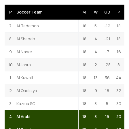
P
Soccer Team
M
W
GD
P
7
Al Tadamon
18
5
-12
18
8
Al Shabab
18
4
-21
18
9
Al Naser
18
4
-7
16
10
Al Jahra
18
2
-28
8
1
Al Kuwait
18
13
36
44
2
Al Qadisiya
18
9
18
32
3
Kazma SC
18
8
5
30
4
Al Arabi
18
8
15
30