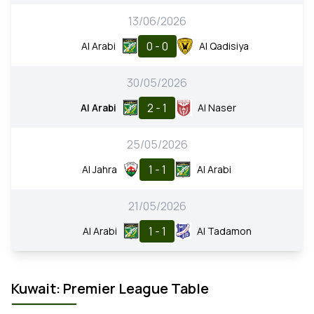
13/06/2026
0 - 0
Al Arabi
Al Qadisiya
30/05/2026
2 - 1
Al Arabi
Al Naser
25/05/2026
1 - 1
Al Jahra
Al Arabi
21/05/2026
1 - 1
Al Arabi
Al Tadamon
Kuwait: Premier League Table