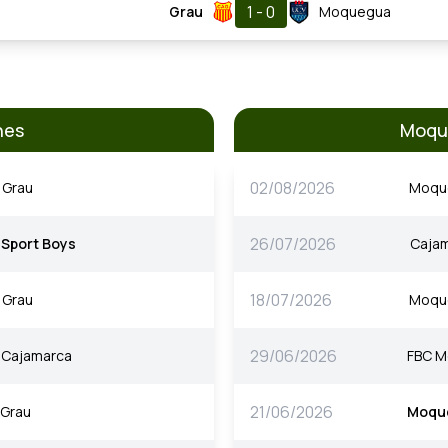
1 - 0
Grau
Moquegua
hes
Moqu
02/08/2026
Grau
Moqu
26/07/2026
Sport Boys
Caja
18/07/2026
Grau
Moqu
29/06/2026
Cajamarca
FBC M
21/06/2026
Grau
Moqu