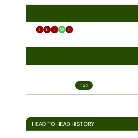
L
L
L
W
L
1
1.63
HEAD TO HEAD HISTORY