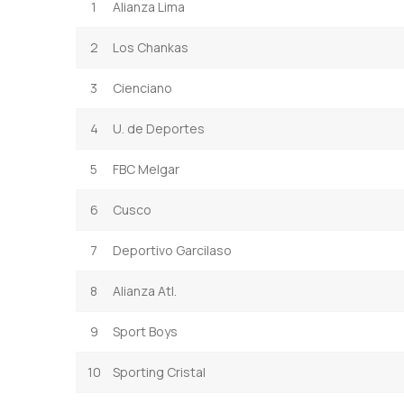
1
Alianza Lima
2
Los Chankas
3
Cienciano
4
U. de Deportes
5
FBC Melgar
6
Cusco
7
Deportivo Garcilaso
8
Alianza Atl.
9
Sport Boys
10
Sporting Cristal