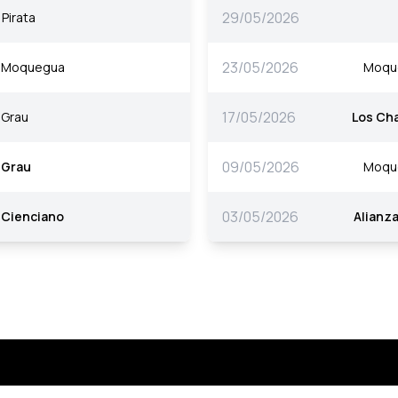
29/05/2026
Pirata
23/05/2026
Moquegua
Moqu
17/05/2026
Grau
Los Ch
09/05/2026
Grau
Moqu
03/05/2026
Cienciano
Alianza