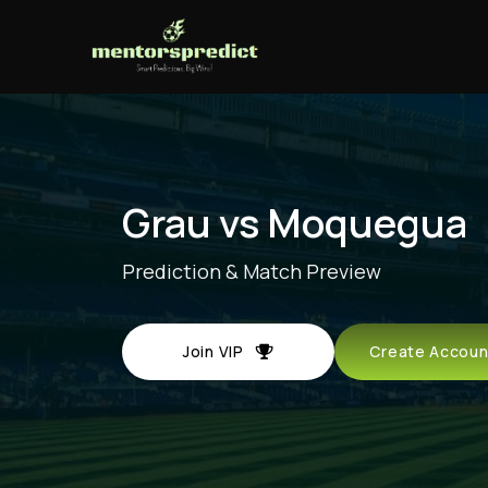
Grau vs Moquegua
Prediction & Match Preview
Join VIP
Create Acco