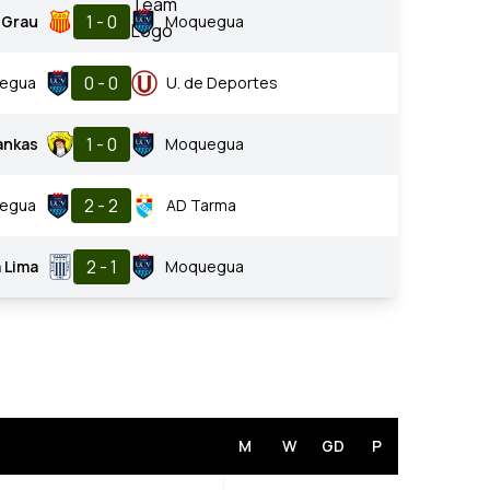
1 - 0
Grau
Moquegua
0 - 0
egua
U. de Deportes
1 - 0
ankas
Moquegua
2 - 2
egua
AD Tarma
2 - 1
 Lima
Moquegua
M
W
GD
P