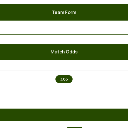
Team Form
Match Odds
X
3.65