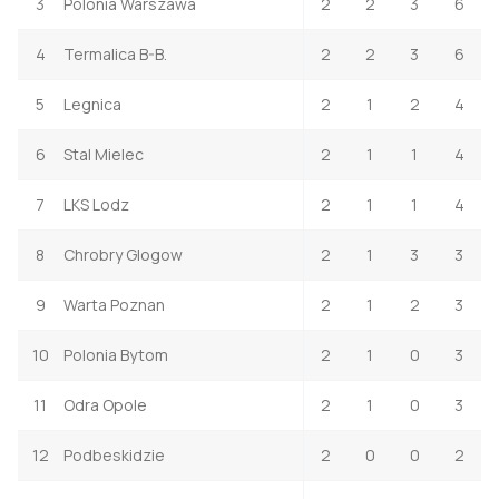
3
Polonia Warszawa
2
2
3
6
4
Termalica B-B.
2
2
3
6
5
Legnica
2
1
2
4
6
Stal Mielec
2
1
1
4
7
LKS Lodz
2
1
1
4
8
Chrobry Glogow
2
1
3
3
9
Warta Poznan
2
1
2
3
10
Polonia Bytom
2
1
0
3
11
Odra Opole
2
1
0
3
12
Podbeskidzie
2
0
0
2