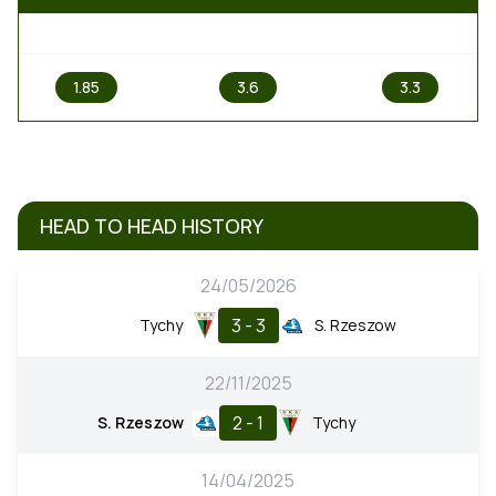
1
X
2
1.85
3.6
3.3
HEAD TO HEAD HISTORY
24/05/2026
3 - 3
Tychy
S. Rzeszow
22/11/2025
2 - 1
S. Rzeszow
Tychy
14/04/2025