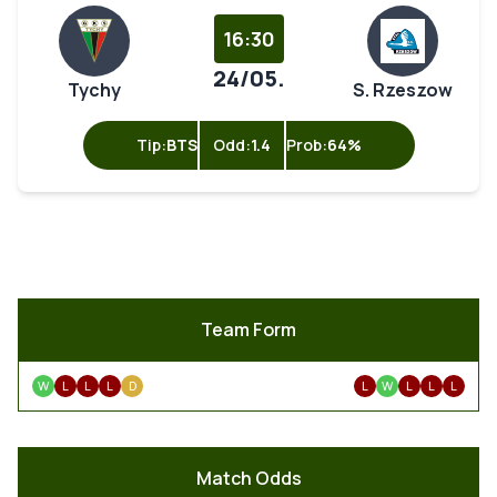
16:30
24/05.
Tychy
S. Rzeszow
Tip:
BTS
Odd:
1.4
Prob:
64%
Team Form
W
L
L
L
D
L
W
L
L
L
Match Odds