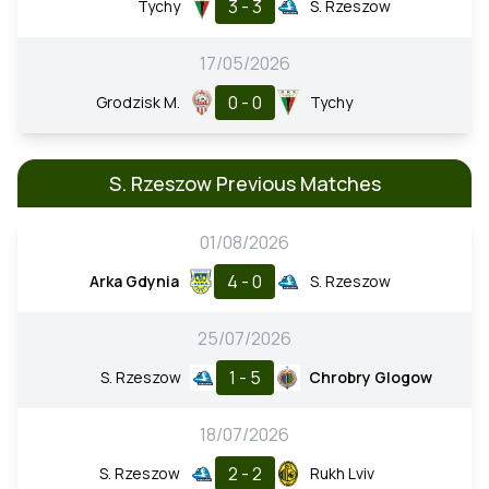
3 - 3
Tychy
S. Rzeszow
17/05/2026
0 - 0
Grodzisk M.
Tychy
S. Rzeszow Previous Matches
01/08/2026
4 - 0
Arka Gdynia
S. Rzeszow
25/07/2026
1 - 5
S. Rzeszow
Chrobry Glogow
18/07/2026
2 - 2
S. Rzeszow
Rukh Lviv