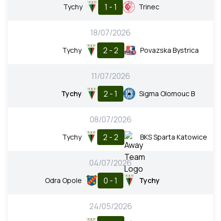
1 - 1
Tychy
Trinec
18/07/2026
2 - 2
Tychy
Povazska Bystrica
11/07/2026
2 - 1
Tychy
Sigma Olomouc B
08/07/2026
2 - 2
Tychy
BKS Sparta Katowice
04/07/2026
0 - 1
Odra Opole
Tychy
24/05/2026