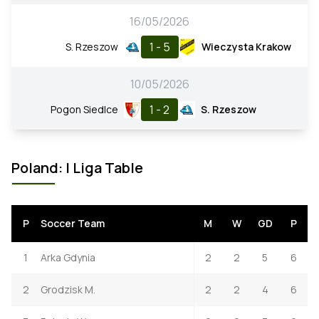
16/05/2026
1 - 5
S. Rzeszow
Wieczysta Krakow
10/05/2026
1 - 2
Pogon Siedlce
S. Rzeszow
Poland: I Liga Table
P
Soccer Team
M
W
GD
P
1
Arka Gdynia
2
2
5
6
2
Grodzisk M.
2
2
4
6