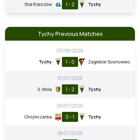
1 - 2
Stal Rzeszów
Tychy
Tychy Previous Matches
05/08/2026
1 - 0
Tychy
Zaglebie Sosnowiec
31/07/2026
1 - 2
S. Wola
Tychy
26/07/2026
0 - 1
Chojniczanka
Tychy
18/07/2026