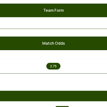
Team Form
Match Odds
X
2.75