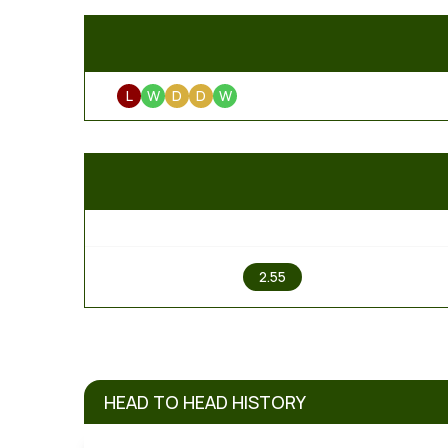
L
W
D
D
W
1
2.55
HEAD TO HEAD HISTORY