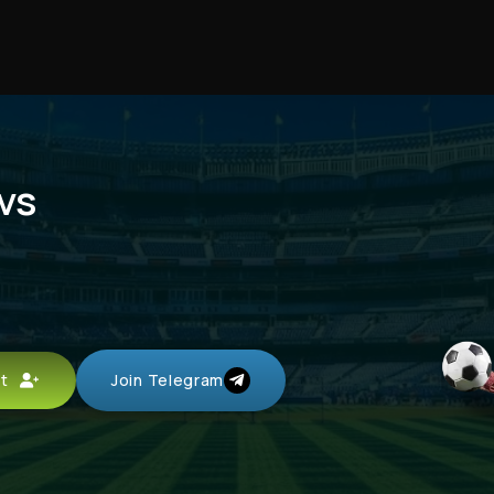
vs
unt
Join Telegram