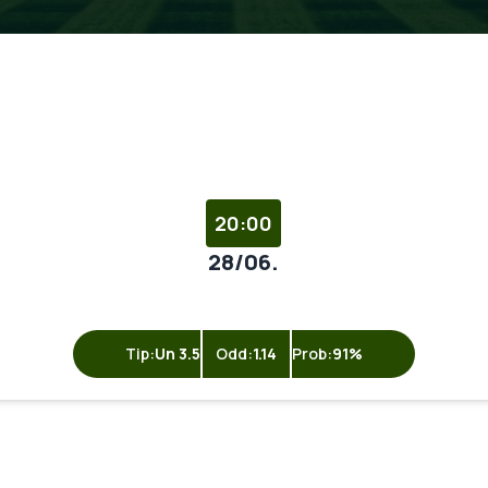
20:00
28/06.
Tip:
Un 3.5
Odd:
1.14
Prob:
91%