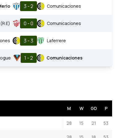
3 - 2
Merlo
Comunicaciones
0 - 0
 (R.E)
Comunicaciones
3 - 3
iones
Laferrere
1 - 2
rogue
Comunicaciones
M
W
GD
P
28
15
21
53
28
15
18
53