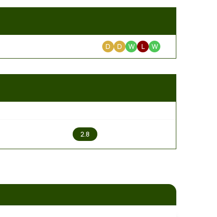
D
D
W
L
W
2
2.8