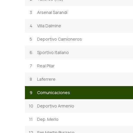
3
Arsenal Sarandi
4
Villa Dalmine
5
Deportivo Camioneros
6
Sportivo Italiano
7
Real Pilar
8
Laferrere
9
Comunicaciones
10
Deportivo Armenio
11
Dep. Merlo
12
San Martin Burzaco