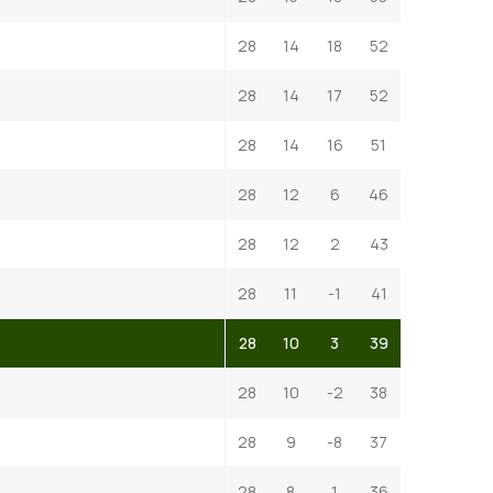
28
14
18
52
28
14
17
52
28
14
16
51
28
12
6
46
28
12
2
43
28
11
-1
41
28
10
3
39
28
10
-2
38
28
9
-8
37
28
8
1
36