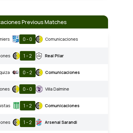
aciones Previous Matches
0 - 0
iniers
Comunicaciones
1 - 2
iones
Real Pilar
0 - 2
quiza
Comunicaciones
0 - 0
iones
Villa Dalmine
1 - 2
nistas
Comunicaciones
1 - 2
iones
Arsenal Sarandi