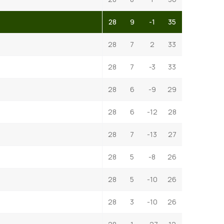
28
9
-1
35
28
7
2
33
28
7
-3
33
28
6
-9
29
28
6
-12
28
28
7
-13
27
28
5
-8
26
28
5
-10
26
28
3
-10
26