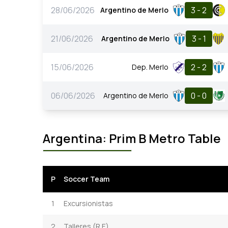
28/06/2026
3 - 2
Argentino de Merlo
21/06/2026
3 - 1
Argentino de Merlo
15/06/2026
2 - 2
Dep. Merlo
06/06/2026
0 - 0
Argentino de Merlo
Argentina: Prim B Metro Table
P
Soccer Team
1
Excursionistas
2
Talleres (R.E)