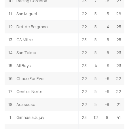
10
Racing Cordoba
23
7
-6
27
11
San Miguel
22
5
-5
26
12
Def. de Belgrano
22
5
-4
25
13
CA Mitre
23
5
-5
25
14
San Telmo
22
5
-5
23
15
All Boys
23
4
-9
23
16
Chaco For Ever
22
5
-6
22
17
Central Norte
22
5
-9
22
18
Acassuso
22
5
-8
21
1
Gimnasia Jujuy
23
12
8
41