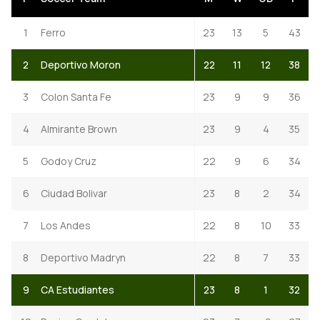
1
Ferro
23
13
5
43
2
Deportivo Moron
22
11
12
38
3
Colon Santa Fe
23
9
9
36
4
Almirante Brown
23
9
4
35
5
Godoy Cruz
22
9
6
34
6
Ciudad Bolivar
23
8
2
34
7
Los Andes
22
8
10
33
8
Deportivo Madryn
22
8
7
33
9
CA Estudiantes
23
8
1
32