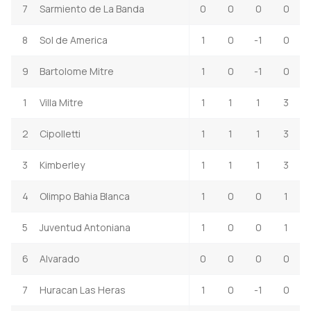
7
Sarmiento de La Banda
0
0
0
0
8
Sol de America
1
0
-1
0
9
Bartolome Mitre
1
0
-1
0
1
Villa Mitre
1
1
1
3
2
Cipolletti
1
1
1
3
3
Kimberley
1
1
1
3
4
Olimpo Bahia Blanca
1
0
0
1
5
Juventud Antoniana
1
0
0
1
6
Alvarado
0
0
0
0
7
Huracan Las Heras
1
0
-1
0