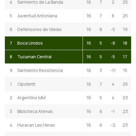
4
Sarmiento de La Banda
16
7
2
25
5
Juventud Antoniana
16
7
8
25
6
Defensores de Vilelas
16
6
-5
19
7
Boca Unidos
16
5
-6
18
8
Tucuman Central
16
5
-5
17
9
Sarmiento Resistencia
16
3
-11
15
1
Cipolletti
16
7
4
25
2
Argentino MM
16
5
4
23
3
Biblioteca Atenas
16
6
-1
23
4
Huracan Las Heras
16
6
-2
23