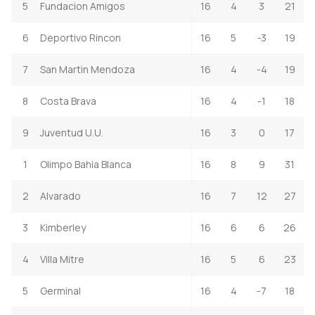
5
Fundacion Amigos
16
4
3
21
6
Deportivo Rincon
16
5
-3
19
7
San Martin Mendoza
16
4
-4
19
8
Costa Brava
16
4
-1
18
9
Juventud U.U.
16
3
0
17
1
Olimpo Bahia Blanca
16
8
9
31
2
Alvarado
16
7
12
27
3
Kimberley
16
6
6
26
4
Villa Mitre
16
5
6
23
5
Germinal
16
4
-7
18