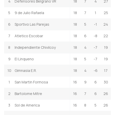
4
Defensores Belgrano VR
18
7
4
27
5
9 de Julio Rafaela
18
7
1
25
6
Sportivo Las Parejas
18
5
-1
24
7
Atletico Escobar
18
6
-8
22
8
Independiente Chivilcoy
18
4
-7
19
9
El Linqueno
18
5
-7
19
10
Gimnasia E.R.
18
4
-6
17
1
San Martin Formosa
16
9
6
30
2
Bartolome Mitre
16
7
6
26
3
Sol de America
16
8
5
26