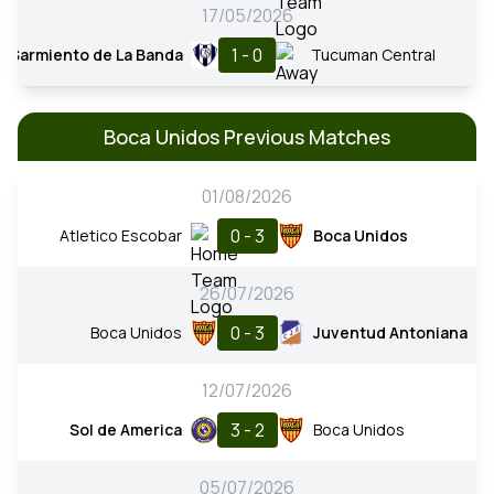
17/05/2026
1 - 0
Sarmiento de La Banda
Tucuman Central
Boca Unidos Previous Matches
01/08/2026
0 - 3
Atletico Escobar
Boca Unidos
26/07/2026
0 - 3
Boca Unidos
Juventud Antoniana
12/07/2026
3 - 2
Sol de America
Boca Unidos
05/07/2026