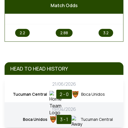
Match Odds
1
X
2
2.2
2.88
3.2
HEAD TO HEAD HISTORY
21/06/2026
2 - 0
Tucuman Central
Boca Unidos
19/04/2026
3 - 1
Boca Unidos
Tucuman Central