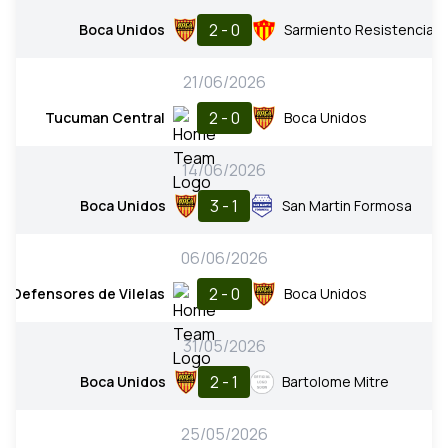
2 - 0
Boca Unidos
Sarmiento Resistencia
21/06/2026
2 - 0
Tucuman Central
Boca Unidos
14/06/2026
3 - 1
Boca Unidos
San Martin Formosa
06/06/2026
2 - 0
Defensores de Vilelas
Boca Unidos
31/05/2026
2 - 1
Boca Unidos
Bartolome Mitre
25/05/2026