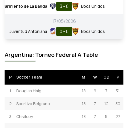
3 - 0
Sarmiento de La Banda
Boca Unidos
17/05/2026
0 - 0
Juventud Antoniana
Boca Unidos
Argentina: Torneo Federal A Table
P
Soccer Team
M
W
GD
P
1
Douglas Haig
18
9
7
31
2
Sportivo Belgrano
18
7
12
30
3
Chivilcoy
18
7
5
27