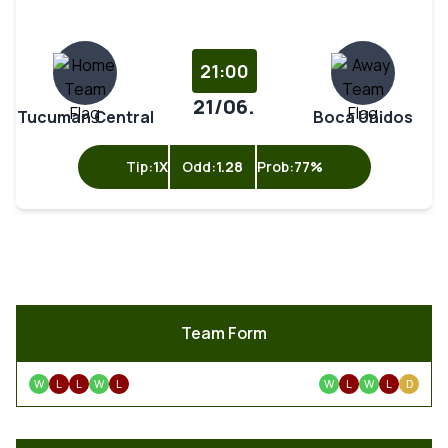
21:00
21/06.
Tucuman Central
Boca Unidos
Tip:
1X
Odd:
1.28
Prob:
77%
Team Form
W
L
L
W
L
W
L
W
L
D